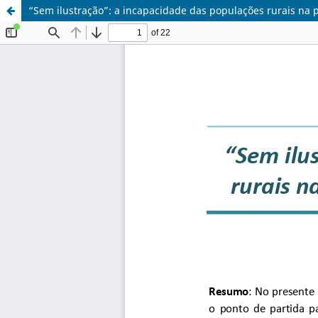
“Sem ilustração”: a incapacidade das populações rurais na p