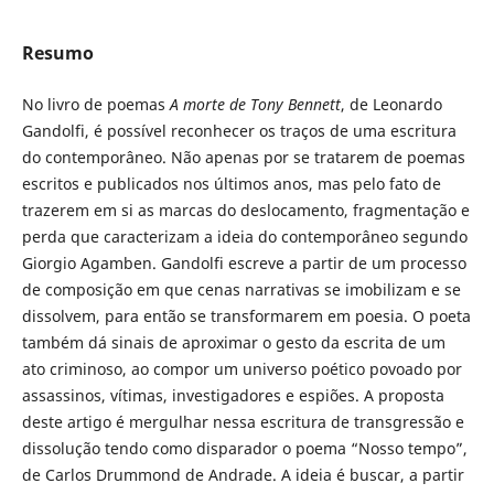
Resumo
No livro de poemas
A morte de Tony Ben­nett
, de Leo­nardo
Gandolfi, é possí­vel reco­nhecer os traços de uma escritura
do con­temporâ­neo. Não apenas por se trata­rem de poemas
escritos e publicados nos últi­mos anos, mas pelo fato de
traze­rem em si as marcas do desloca­mento, frag­menta­ção e
perda que caracterizam a ideia do contem­po­râneo se­gundo
Giorgio Agam­ben. Gando­lfi es­creve a partir de um pro­cesso
de composição em que cenas narra­tivas se imobili­zam e se
dissol­vem, para então se transformarem em poe­sia. O poeta
tam­bém dá sinais de aproxi­mar o gesto da escrita de um
ato criminoso, ao com­por um universo poético povoado por
assassi­nos, vítimas, investigadores e espi­ões. A pro­posta
deste artigo é mergulhar nessa escri­tura de transgressão e
dissolu­ção tendo como dispa­ra­dor o poema “Nosso tempo”,
de Carlos Drum­mond de Andrade. A ideia é bus­car, a partir