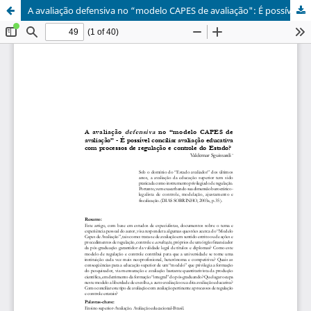
A avaliação defensiva no “modelo CAPES de avaliação": É possível conciliar avaliação educativa com processos de regulação e controle do Estado?