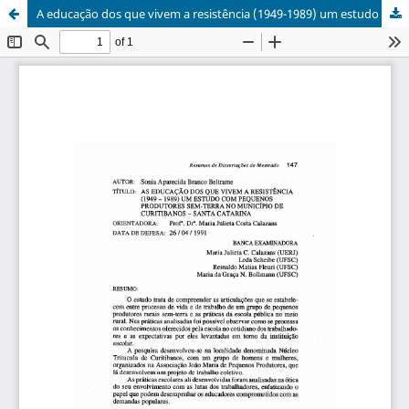
A educação dos que vivem a resistência (1949-1989) um estudo com pequenos produtores sem-terra no município de Curitibanos - Santa Catarina