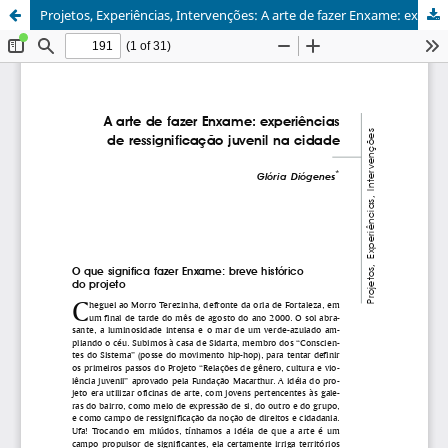
Projetos, Experiências, Intervenções: A arte de fazer Enxame: experiências de ressignificação juvenil na cidade