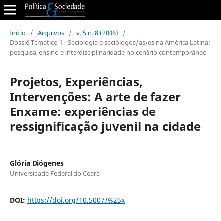
Início
/
Arquivos
/
v. 5 n. 8 (2006)
/
Dossiê Temático 1 - Sociologia e sociólogos/as/es na América Latina:
pesquisa, ensino e interdisciplinaridade no cenário contemporâneo
Projetos, Experiências,
Intervenções: A arte de fazer
Enxame: experiências de
ressignificação juvenil na cidade
Glória Diógenes
Universidade Federal do Ceará
DOI:
https://doi.org/10.5007/%25x