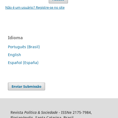
Não é um usuário? Registre-se no site
Idioma
Português (Brasil)
English
Español (España)
Enviar Submissão
Revista
Política & Sociedade
- ISSNe 2175-7984,
Florianópolis, Santa Catarina, Brasil.