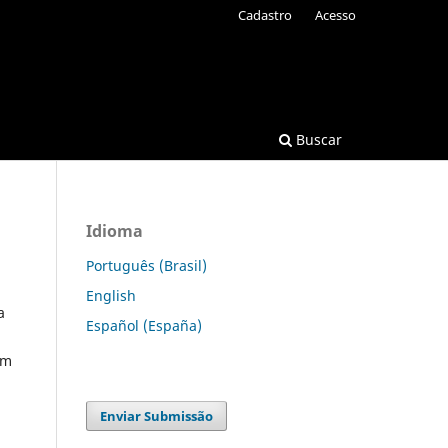
Cadastro
Acesso
Buscar
Idioma
Português (Brasil)
English
a
Español (España)
em
Enviar Submissão