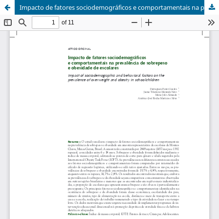
Impacto de fatores sociodemográficos e comportamentais na prevalência de sobrepeso e obesidade de escolares