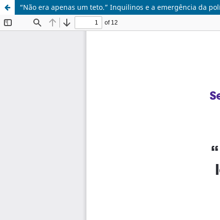
“Não era apenas um teto.” Inquilinos e a emergência da polí