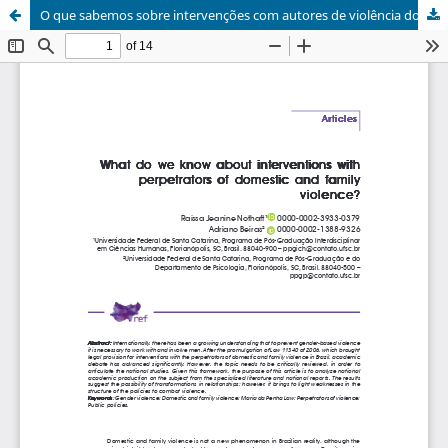
O que sabemos sobre intervenções com autores de violência doméstica e familiar?