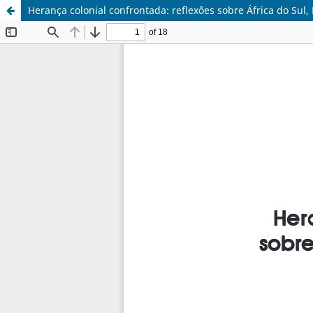
Herança colonial confrontada: reflexões sobre África do Sul,