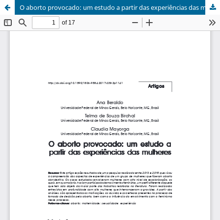
O aborto provocado: um estudo a partir das experiências das mulheres