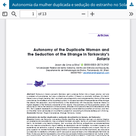
Autonomia da mulher duplicada e sedução do estranho no Solaris de Tarkovsky