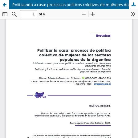
Politizando a casa: processos políticos coletivos de mulheres dos setores populares da Argentina