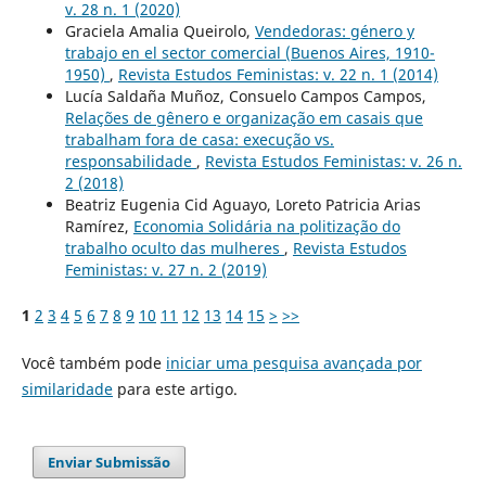
v. 28 n. 1 (2020)
Graciela Amalia Queirolo,
Vendedoras: género y
trabajo en el sector comercial (Buenos Aires, 1910-
1950)
,
Revista Estudos Feministas: v. 22 n. 1 (2014)
Lucía Saldaña Muñoz, Consuelo Campos Campos,
Relações de gênero e organização em casais que
trabalham fora de casa: execução vs.
responsabilidade
,
Revista Estudos Feministas: v. 26 n.
2 (2018)
Beatriz Eugenia Cid Aguayo, Loreto Patricia Arias
Ramírez,
Economia Solidária na politização do
trabalho oculto das mulheres
,
Revista Estudos
Feministas: v. 27 n. 2 (2019)
1
2
3
4
5
6
7
8
9
10
11
12
13
14
15
>
>>
Você também pode
iniciar uma pesquisa avançada por
similaridade
para este artigo.
Enviar Submissão