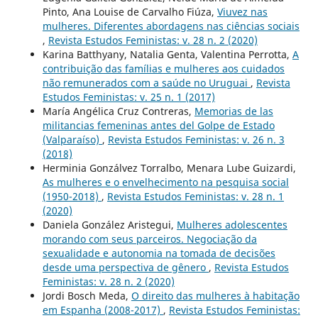
Pinto, Ana Louise de Carvalho Fiúza,
Viuvez nas
mulheres. Diferentes abordagens nas ciências sociais
,
Revista Estudos Feministas: v. 28 n. 2 (2020)
Karina Batthyany, Natalia Genta, Valentina Perrotta,
A
contribuição das famílias e mulheres aos cuidados
não remunerados com a saúde no Uruguai
,
Revista
Estudos Feministas: v. 25 n. 1 (2017)
María Angélica Cruz Contreras,
Memorias de las
militancias femeninas antes del Golpe de Estado
(Valparaíso)
,
Revista Estudos Feministas: v. 26 n. 3
(2018)
Herminia Gonzálvez Torralbo, Menara Lube Guizardi,
As mulheres e o envelhecimento na pesquisa social
(1950-2018)
,
Revista Estudos Feministas: v. 28 n. 1
(2020)
Daniela González Aristegui,
Mulheres adolescentes
morando com seus parceiros. Negociação da
sexualidade e autonomia na tomada de decisões
desde uma perspectiva de gênero
,
Revista Estudos
Feministas: v. 28 n. 2 (2020)
Jordi Bosch Meda,
O direito das mulheres à habitação
em Espanha (2008-2017)
,
Revista Estudos Feministas: