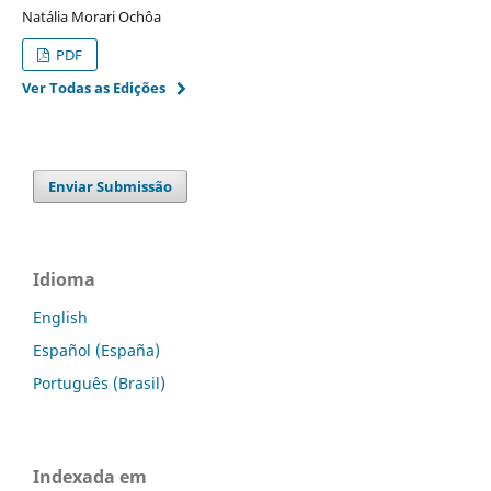
Natália Morari Ochôa
PDF
Ver Todas as Edições
Enviar Submissão
Idioma
English
Español (España)
Português (Brasil)
Indexada em