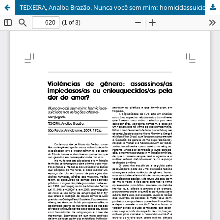
TEIXEIRA, Analba Brazão. Nunca você sem mim: homicidassuicidas nas relações afetivoconjugais