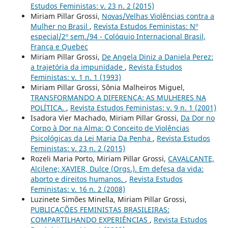
Estudos Feministas: v. 23 n. 2 (2015)
Miriam Pillar Grossi,
Novas/Velhas Violências contra a
Mulher no Brasil
,
Revista Estudos Feministas: Nº
especial/2º sem./94 - Colóquio Internacional Brasil,
França e Quebec
Miriam Pillar Grossi,
De Angela Diniz a Daniela Perez:
a trajetória da impunidade
,
Revista Estudos
Feministas: v. 1 n. 1 (1993)
Miriam Pillar Grossi, Sônia Malheiros Miguel,
TRANSFORMANDO A DIFERENÇA: AS MULHERES NA
POLÍTICA.
,
Revista Estudos Feministas: v. 9 n. 1 (2001)
Isadora Vier Machado, Miriam Pillar Grossi,
Da Dor no
Corpo à Dor na Alma: O Conceito de Violências
Psicológicas da Lei Maria Da Penha
,
Revista Estudos
Feministas: v. 23 n. 2 (2015)
Rozeli Maria Porto, Miriam Pillar Grossi,
CAVALCANTE,
Alcilene; XAVIER, Dulce (Orgs.). Em defesa da vida:
aborto e direitos humanos.
,
Revista Estudos
Feministas: v. 16 n. 2 (2008)
Luzinete Simões Minella, Miriam Pillar Grossi,
PUBLICAÇÕES FEMINISTAS BRASILEIRAS:
COMPARTILHANDO EXPERIÊNCIAS
,
Revista Estudos