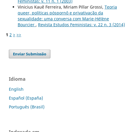
Feministas: v. 11 n. 1 (2003)
Vinicius Kauê Ferreira, Miriam Pillar Grossi,
Teoria
queer, políticas póspornô e privativação da
sexualidade: uma conversa com Marie-Hélène
Bourcier
,
Revista Estudos Feministas: v. 22 n. 3 (2014)
1
2
>
>>
Enviar Submissão
Idioma
English
Español (España)
Português (Brasil)
Indexada em