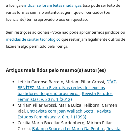
a licença e
indicar se foram feitas mudanças
. Isso pode ser feito de
várias formas sem, no entanto, sugerir que o licenciador (ou
licenciante) tenha aprovado o uso em questão.
Sem restrições adicionais - Você não pode aplicar termos jurídicos ou
medidas de caráter tecnológico
que restrinjam legalmente outros de
fazerem algo permitido pela licença.
Artigos mais lidos pelo mesmo(s) autor(es)
Letícia Cardoso Barreto, Miriam Pillar Grossi,
DÍAZ-
BENÍTEZ, María Elvira. Nas redes do sexo: os
bastidores do pornô brasileiro.
,
Revista Estudos
Feministas: v. 20 n. 1 (2012)
Miriam Pillar Grossi, Maria Luiza Heilborn, Carmen
Rial,
Entrevista com Joan Wallach Scott
,
Revista
Estudos Feministas: v. 6 n. 1 (1998)
Cecilia Maria Bacellar Sardenberg, Miriam Pillar
Grossi,
Balanço Sobre a Lei Maria Da Penha
,
Revista