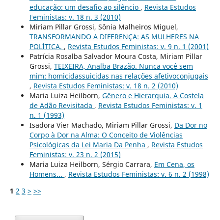
educação: um desafio ao silêncio
,
Revista Estudos
Feministas: v. 18 n. 3 (2010)
Miriam Pillar Grossi, Sônia Malheiros Miguel,
TRANSFORMANDO A DIFERENÇA: AS MULHERES NA
POLÍTICA.
,
Revista Estudos Feministas: v. 9 n. 1 (2001)
Patrícia Rosalba Salvador Moura Costa, Miriam Pillar
Grossi,
TEIXEIRA, Analba Brazão. Nunca você sem
mim: homicidassuicidas nas relações afetivoconjugais
,
Revista Estudos Feministas: v. 18 n. 2 (2010)
Maria Luiza Heilborn,
Gênero e Hierarquia. A Costela
de Adão Revisitada
,
Revista Estudos Feministas: v. 1
n. 1 (1993)
Isadora Vier Machado, Miriam Pillar Grossi,
Da Dor no
Corpo à Dor na Alma: O Conceito de Violências
Psicológicas da Lei Maria Da Penha
,
Revista Estudos
Feministas: v. 23 n. 2 (2015)
Maria Luiza Heilborn, Sérgio Carrara,
Em Cena, os
Homens...
,
Revista Estudos Feministas: v. 6 n. 2 (1998)
1
2
3
>
>>