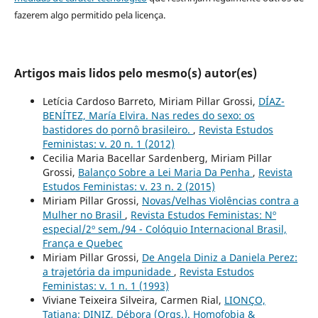
fazerem algo permitido pela licença.
Artigos mais lidos pelo mesmo(s) autor(es)
Letícia Cardoso Barreto, Miriam Pillar Grossi,
DÍAZ-
BENÍTEZ, María Elvira. Nas redes do sexo: os
bastidores do pornô brasileiro.
,
Revista Estudos
Feministas: v. 20 n. 1 (2012)
Cecilia Maria Bacellar Sardenberg, Miriam Pillar
Grossi,
Balanço Sobre a Lei Maria Da Penha
,
Revista
Estudos Feministas: v. 23 n. 2 (2015)
Miriam Pillar Grossi,
Novas/Velhas Violências contra a
Mulher no Brasil
,
Revista Estudos Feministas: Nº
especial/2º sem./94 - Colóquio Internacional Brasil,
França e Quebec
Miriam Pillar Grossi,
De Angela Diniz a Daniela Perez:
a trajetória da impunidade
,
Revista Estudos
Feministas: v. 1 n. 1 (1993)
Viviane Teixeira Silveira, Carmen Rial,
LIONÇO,
Tatiana; DINIZ, Débora (Orgs.). Homofobia &