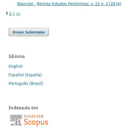
Bourcier
,
Revista Estudos Feministas: v. 22 n. 3 (2014)
1
2
>
>>
Enviar Submissão
Idioma
English
Español (España)
Português (Brasil)
Indexada em