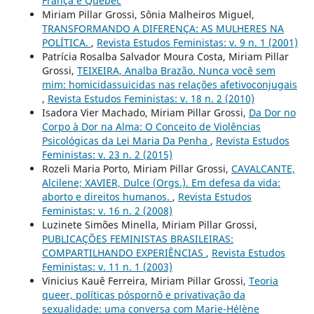
França e Quebec
Miriam Pillar Grossi, Sônia Malheiros Miguel,
TRANSFORMANDO A DIFERENÇA: AS MULHERES NA
POLÍTICA.
,
Revista Estudos Feministas: v. 9 n. 1 (2001)
Patrícia Rosalba Salvador Moura Costa, Miriam Pillar
Grossi,
TEIXEIRA, Analba Brazão. Nunca você sem
mim: homicidassuicidas nas relações afetivoconjugais
,
Revista Estudos Feministas: v. 18 n. 2 (2010)
Isadora Vier Machado, Miriam Pillar Grossi,
Da Dor no
Corpo à Dor na Alma: O Conceito de Violências
Psicológicas da Lei Maria Da Penha
,
Revista Estudos
Feministas: v. 23 n. 2 (2015)
Rozeli Maria Porto, Miriam Pillar Grossi,
CAVALCANTE,
Alcilene; XAVIER, Dulce (Orgs.). Em defesa da vida:
aborto e direitos humanos.
,
Revista Estudos
Feministas: v. 16 n. 2 (2008)
Luzinete Simões Minella, Miriam Pillar Grossi,
PUBLICAÇÕES FEMINISTAS BRASILEIRAS:
COMPARTILHANDO EXPERIÊNCIAS
,
Revista Estudos
Feministas: v. 11 n. 1 (2003)
Vinicius Kauê Ferreira, Miriam Pillar Grossi,
Teoria
queer, políticas póspornô e privativação da
sexualidade: uma conversa com Marie-Hélène