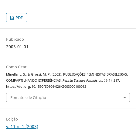
PDF
Publicado
2003-01-01
Como Citar
Minella, L. S., & Grossi, M. P. (2003). PUBLICAÇÕES FEMINISTAS BRASILEIRAS:
COMPARTILHANDO EXPERIÊNCIAS.
Revista Estudos Feministas
,
11
(1), 217.
https://doi.org/10.1590/S0104-026X2003000100012
Fomatos de Citação
Edição
v. 11 n. 1 (2003)