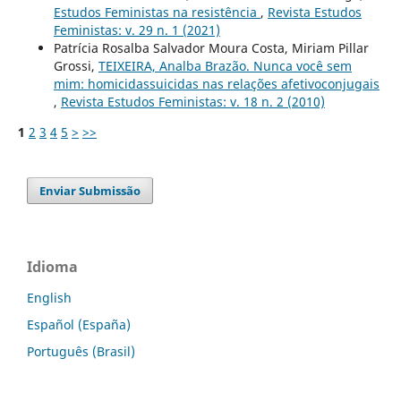
Estudos Feministas na resistência
,
Revista Estudos
Feministas: v. 29 n. 1 (2021)
Patrícia Rosalba Salvador Moura Costa, Miriam Pillar
Grossi,
TEIXEIRA, Analba Brazão. Nunca você sem
mim: homicidassuicidas nas relações afetivoconjugais
,
Revista Estudos Feministas: v. 18 n. 2 (2010)
1
2
3
4
5
>
>>
Enviar Submissão
Idioma
English
Español (España)
Português (Brasil)