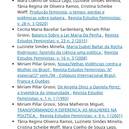
Mara Coelho de Souza Lago, Luzinete Simões Minella,
Tânia Regina de Oliveira Ramos, Cristina Scheibe
Wolff,
Produção feminista, o tempo, perdas e
polêmicas sobre palavra
,
Revista Estudos Feministas:
v. 28 n. 3 (2020)
Cecilia Maria Bacellar Sardenberg, Miriam Pillar
Grossi,
Balanço Sobre a Lei Maria Da Penha
,
Revista
Estudos Feministas: v. 23 n. 2 (2015)
Luzinete Simões Minella,
Maria Isabel Baltar da Rocha
Rodrigues: fazendo da ciência uma política
,
Revista
Estudos Feministas: v. 16 n. 3 (2008)
Miriam Pillar Grossi,
Novas/Velhas Violências contra a
Mulher no Brasil
,
Revista Estudos Feministas: Nº
especial/2º sem./94 - Colóquio Internacional Brasil,
França e Quebec
Miriam Pillar Grossi,
De Angela Diniz a Daniela Perez:
a trajetória da impunidade
,
Revista Estudos
Feministas: v. 1 n. 1 (1993)
Miriam Pillar Grossi, Sônia Malheiros Miguel,
TRANSFORMANDO A DIFERENÇA: AS MULHERES NA
POLÍTICA.
,
Revista Estudos Feministas: v. 9 n. 1 (2001)
Tânia Regina Oliveira Ramos, Luzinete Simões Minella,
Cristina Scheibe Wolff, Mara Coelho de Souza Lago,