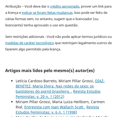
Atribuição – Você deve dar o
crédito apropriado
, prover um link para
a licença e
indicar se foram feitas mudanças
. Isso pode ser feito de
várias formas sem, no entanto, sugerir que o licenciador (ou
licenciante) tenha aprovado o uso em questão.
Sem restrições adicionais - Você não pode aplicar termos jurídicos ou
medidas de caráter tecnológico
que restrinjam legalmente outros de
fazerem algo permitido pela licença.
Artigos mais lidos pelo mesmo(s) autor(es)
Letícia Cardoso Barreto, Miriam Pillar Grossi,
DÍAZ-
BENÍTEZ, María Elvira. Nas redes do sexo: os
bastidores do pornô brasileiro.
,
Revista Estudos
Feministas: v. 20 n. 1 (2012)
Miriam Pillar Grossi, Maria Luiza Heilborn, Carmen
Rial,
Entrevista com Joan Wallach Scott
,
Revista
Estudos Feministas: v. 6 n. 1 (1998)