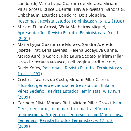
Lombardi, Maria Lygia Quartim de Moraes, Miriam
Pillar Grossi, Dulce Quental, Flávia Piovesan, Sandra G.
Unbehaum, Lourdes Bandeira, Deis Siqueira,
Resenhas
,
Revista Estudos Feministas: v. 6 n. 2 (1998)
Miriam Pillar Grossi, Sônia Malheiros Miguel,
Apresentação
,
Revista Estudos Feministas: v. 9 n. 1
(2001)
Maria Lygia Quartim de Moraes, Sandra Azerêdo,
Josette Trat, Lena Lavinas, Helena Bocayuva Cunha,
Marco Aurélio Garcia, Rita Laura Segato, Miriam Pillar
Grossi, Sócrates Nolasco, Celi Regina Jardim Pinto,
Suely Kofes,
Resenhas
,
Revista Estudos Feministas: v.
1 n. 1 (1993)
Cristina Tavares da Costa, Miriam Pillar Grossi,
Filosofia, gênero e ciência: entrevista com Eulalia
Pérez Sedeño
,
Revista Estudos Feministas: v. 17 n. 1
(2009)
Carmem Sílvia Moraes Rial, Miriam Pillar Grossi,
Nem
Deus, nem amo, nem marido: uma trajetória do
feminismo na Argentina – entrevista com María Luisa
Femenías
,
Revista Estudos Feministas: v. 17 n. 3
(2009)