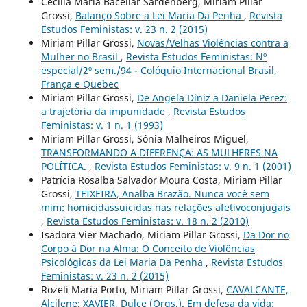
Cecilia Maria Bacellar Sardenberg, Miriam Pillar
Grossi,
Balanço Sobre a Lei Maria Da Penha
,
Revista
Estudos Feministas: v. 23 n. 2 (2015)
Miriam Pillar Grossi,
Novas/Velhas Violências contra a
Mulher no Brasil
,
Revista Estudos Feministas: Nº
especial/2º sem./94 - Colóquio Internacional Brasil,
França e Quebec
Miriam Pillar Grossi,
De Angela Diniz a Daniela Perez:
a trajetória da impunidade
,
Revista Estudos
Feministas: v. 1 n. 1 (1993)
Miriam Pillar Grossi, Sônia Malheiros Miguel,
TRANSFORMANDO A DIFERENÇA: AS MULHERES NA
POLÍTICA.
,
Revista Estudos Feministas: v. 9 n. 1 (2001)
Patrícia Rosalba Salvador Moura Costa, Miriam Pillar
Grossi,
TEIXEIRA, Analba Brazão. Nunca você sem
mim: homicidassuicidas nas relações afetivoconjugais
,
Revista Estudos Feministas: v. 18 n. 2 (2010)
Isadora Vier Machado, Miriam Pillar Grossi,
Da Dor no
Corpo à Dor na Alma: O Conceito de Violências
Psicológicas da Lei Maria Da Penha
,
Revista Estudos
Feministas: v. 23 n. 2 (2015)
Rozeli Maria Porto, Miriam Pillar Grossi,
CAVALCANTE,
Alcilene; XAVIER, Dulce (Orgs.). Em defesa da vida: