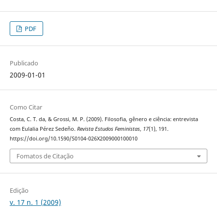
PDF
Publicado
2009-01-01
Como Citar
Costa, C. T. da, & Grossi, M. P. (2009). Filosofia, gênero e ciência: entrevista
com Eulalia Pérez Sedeño.
Revista Estudos Feministas
,
17
(1), 191.
https://doi.org/10.1590/S0104-026X2009000100010
Fomatos de Citação
Edição
v. 17 n. 1 (2009)