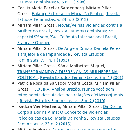
Estudos Feministas: v. 6 n. 1 (1998)
Cecilia Maria Bacellar Sardenberg, Miriam Pillar
Grossi,
Balanço Sobre a Lei Maria Da Penha
,
Revista
Estudos Feministas: v. 23 n. 2 (2015)
Miriam Pillar Grossi,
Novas/Velhas Violências contra a
Mulher no Brasil
,
Revista Estudos Feministas: Nº
especial/2º sem./94 - Colóquio Internacional Brasil,
França e Quebec
Miriam Pillar Grossi,
De Angela Diniz a Daniela Perez:
a trajetória da impunidade
,
Revista Estudos
Feministas: v. 1 n. 1 (1993)
Miriam Pillar Grossi, Sônia Malheiros Miguel,
TRANSFORMANDO A DIFERENÇA: AS MULHERES NA
POLÍTICA.
,
Revista Estudos Feministas: v. 9 n. 1 (2001)
Patrícia Rosalba Salvador Moura Costa, Miriam Pillar
Grossi,
TEIXEIRA, Analba Brazão. Nunca você sem
mim: homicidassuicidas nas relações afetivoconjugais
,
Revista Estudos Feministas: v. 18 n. 2 (2010)
Isadora Vier Machado, Miriam Pillar Grossi,
Da Dor no
Corpo à Dor na Alma: O Conceito de Violências
Psicológicas da Lei Maria Da Penha
,
Revista Estudos
Feministas: v. 23 n. 2 (2015)
Miriam Adelman,
As mulheres no mundo equestre: