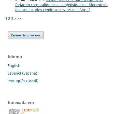
forjando corporalidades e subjetividades ‘diferentes’
,
Revista Estudos Feministas: v. 19 n. 3 (2011)
1
2
3
>
>>
Enviar Submissão
Idioma
English
Español (España)
Português (Brasil)
Indexada em