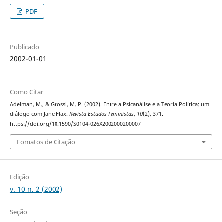
PDF
Publicado
2002-01-01
Como Citar
Adelman, M., & Grossi, M. P. (2002). Entre a Psicanálise e a Teoria Política: um
diálogo com Jane Flax.
Revista Estudos Feministas
,
10
(2), 371.
https://doi.org/10.1590/S0104-026X2002000200007
Fomatos de Citação
Edição
v. 10 n. 2 (2002)
Seção