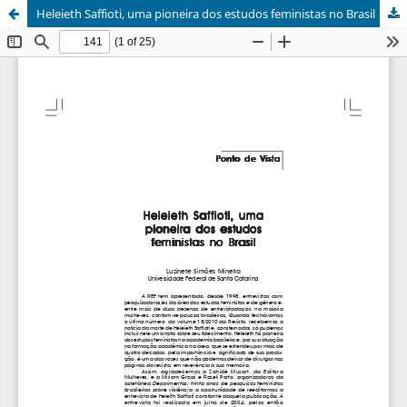
Heleieth Saffioti, uma pioneira dos estudos feministas no Brasil