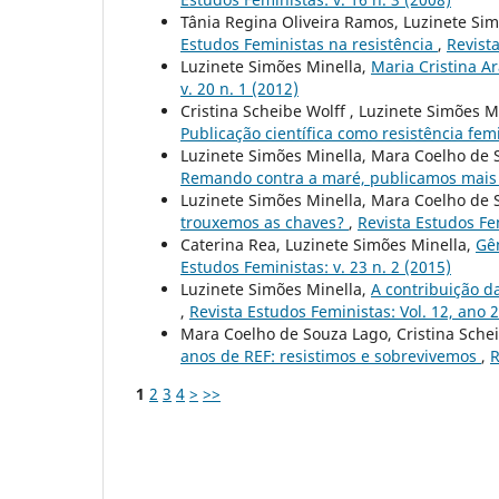
Tânia Regina Oliveira Ramos, Luzinete Sim
Estudos Feministas na resistência
,
Revista
Luzinete Simões Minella,
Maria Cristina A
v. 20 n. 1 (2012)
Cristina Scheibe Wolff , Luzinete Simões 
Publicação científica como resistência fem
Luzinete Simões Minella, Mara Coelho de S
Remando contra a maré, publicamos mais
Luzinete Simões Minella, Mara Coelho de 
trouxemos as chaves?
,
Revista Estudos Fem
Caterina Rea, Luzinete Simões Minella,
Gê
Estudos Feministas: v. 23 n. 2 (2015)
Luzinete Simões Minella,
A contribuição d
,
Revista Estudos Feministas: Vol. 12, ano
Mara Coelho de Souza Lago, Cristina Schei
anos de REF: resistimos e sobrevivemos
,
R
1
2
3
4
>
>>