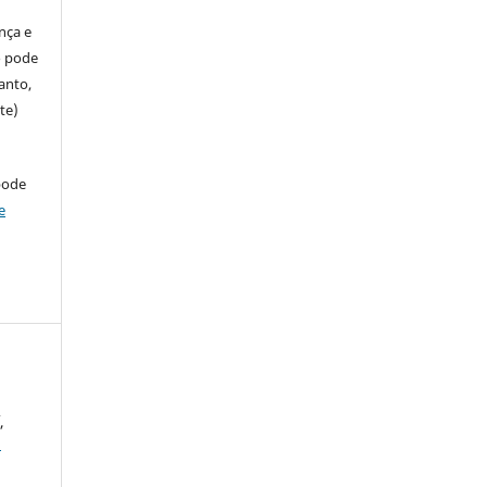
ença e
so pode
anto,
te)
pode
e
,
)