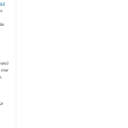
4.0
 o
ção
mato)
criar
m,
ça