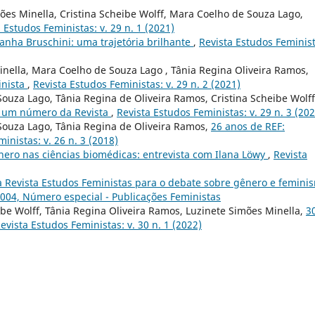
ões Minella, Cristina Scheibe Wolff, Mara Coelho de Souza Lago,
 Estudos Feministas: v. 29 n. 1 (2021)
ranha Bruschini: uma trajetória brilhante
,
Revista Estudos Feminist
Minella, Mara Coelho de Souza Lago , Tânia Regina Oliveira Ramos,
inista
,
Revista Estudos Feministas: v. 29 n. 2 (2021)
ouza Lago, Tânia Regina de Oliveira Ramos, Cristina Scheibe Wolff
 um número da Revista
,
Revista Estudos Feministas: v. 29 n. 3 (202
Souza Lago, Tânia Regina de Oliveira Ramos,
26 anos de REF:
inistas: v. 26 n. 3 (2018)
nero nas ciências biomédicas: entrevista com Ilana Löwy
,
Revista
a Revista Estudos Feministas para o debate sobre gênero e femini
 2004, Número especial - Publicações Feministas
be Wolff, Tânia Regina Oliveira Ramos, Luzinete Simões Minella,
3
evista Estudos Feministas: v. 30 n. 1 (2022)