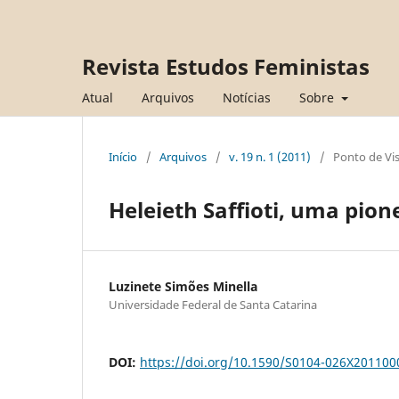
Revista Estudos Feministas
Atual
Arquivos
Notícias
Sobre
Início
/
Arquivos
/
v. 19 n. 1 (2011)
/
Ponto de Vi
Heleieth Saffioti, uma pion
Luzinete Simões Minella
Universidade Federal de Santa Catarina
DOI:
https://doi.org/10.1590/S0104-026X20110