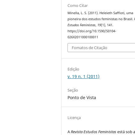
Como Citar
Minella, L. S. (2011). Heleieth Saffioti, uma
pioneira dos estudos feministas no Brasil.
Estudos Feministas
,
19
(1), 141.
https://doi.org/10.1590/S0104-
026X2011000100011
Fomatos de Citação
Edição
v. 19 n. 1 (2011)
Seção
Ponto de Vista
Licença
A
Revista Estudos Feministas
está sob 