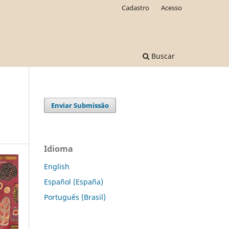
Cadastro
Acesso
Buscar
Enviar Submissão
Idioma
English
Español (España)
Português (Brasil)