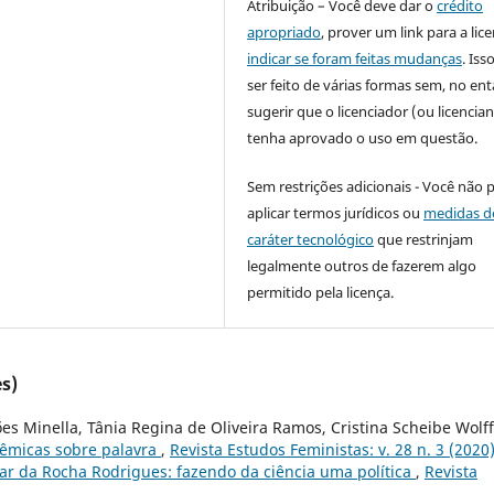
Atribuição – Você deve dar o
crédito
apropriado
, prover um link para a lic
indicar se foram feitas mudanças
. Is
ser feito de várias formas sem, no ent
sugerir que o licenciador (ou licencian
tenha aprovado o uso em questão.
Sem restrições adicionais - Você não 
aplicar termos jurídicos ou
medidas d
caráter tecnológico
que restrinjam
legalmente outros de fazerem algo
permitido pela licença.
s)
s Minella, Tânia Regina de Oliveira Ramos, Cristina Scheibe Wolff
lêmicas sobre palavra
,
Revista Estudos Feministas: v. 28 n. 3 (2020
tar da Rocha Rodrigues: fazendo da ciência uma política
,
Revista