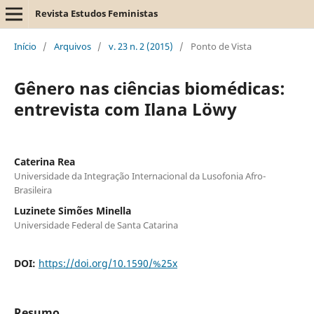
Revista Estudos Feministas
Início
/
Arquivos
/
v. 23 n. 2 (2015)
/
Ponto de Vista
Gênero nas ciências biomédicas:
entrevista com Ilana Löwy
Caterina Rea
Universidade da Integração Internacional da Lusofonia Afro-
Brasileira
Luzinete Simões Minella
Universidade Federal de Santa Catarina
DOI:
https://doi.org/10.1590/%25x
Resumo