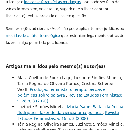
a licença e
indicar se foram feitas mudanças
. Isso pode ser feito de
várias formas sem, no entanto, sugerir que o licenciador (ou
licenciante) tenha aprovado o uso em questão.
Sem restrições adicionais - Você não pode aplicar termos jurídicos ou
medidas de caráter tecnológico
que restrinjam legalmente outros de
fazerem algo permitido pela licença.
Artigos mais lidos pelo mesmo(s) autor(es)
Mara Coelho de Souza Lago, Luzinete Simões Minella,
Tânia Regina de Oliveira Ramos, Cristina Scheibe
Wolff,
Produção feminista, o tempo, perdas e
polêmicas sobre palavra
,
Revista Estudos Feministas:
v. 28 n. 3 (2020)
Luzinete Simões Minella,
Maria Isabel Baltar da Rocha
Rodrigues: fazendo da ciência uma política
,
Revista
Estudos Feministas: v. 16 n. 3 (2008)
Tânia Regina Oliveira Ramos, Luzinete Simões Minella,
Cristina Scheibe Wolff, Mara Coelho de Souza Lago,