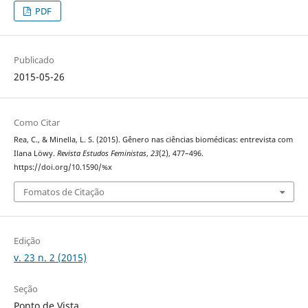
PDF
Publicado
2015-05-26
Como Citar
Rea, C., & Minella, L. S. (2015). Gênero nas ciências biomédicas: entrevista com
Ilana Löwy.
Revista Estudos Feministas
,
23
(2), 477–496.
https://doi.org/10.1590/%x
Fomatos de Citação
Edição
v. 23 n. 2 (2015)
Seção
Ponto de Vista