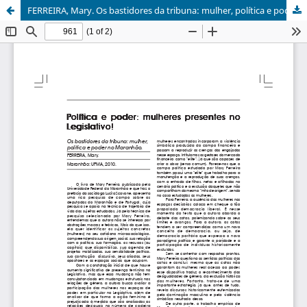
FERREIRA, Mary. Os bastidores da tribuna: mulher, política e poder no Maranhão.