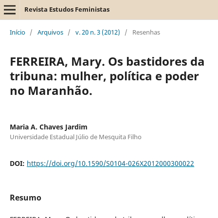
Revista Estudos Feministas
Início
/
Arquivos
/
v. 20 n. 3 (2012)
/
Resenhas
FERREIRA, Mary. Os bastidores da
tribuna: mulher, política e poder
no Maranhão.
Maria A. Chaves Jardim
Universidade Estadual Júlio de Mesquita Filho
DOI:
https://doi.org/10.1590/S0104-026X2012000300022
Resumo