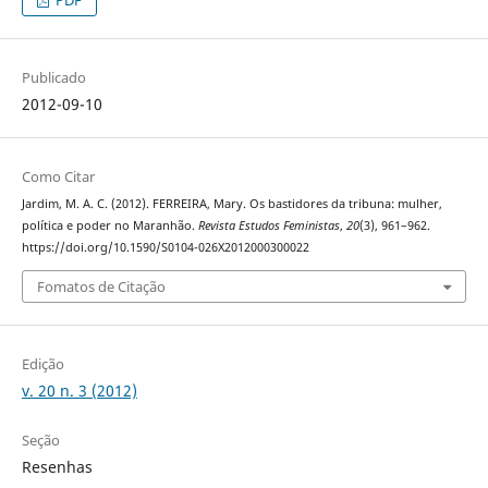
PDF
Publicado
2012-09-10
Como Citar
Jardim, M. A. C. (2012). FERREIRA, Mary. Os bastidores da tribuna: mulher,
política e poder no Maranhão.
Revista Estudos Feministas
,
20
(3), 961–962.
https://doi.org/10.1590/S0104-026X2012000300022
Fomatos de Citação
Edição
v. 20 n. 3 (2012)
Seção
Resenhas