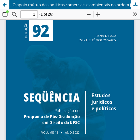
O apoio mútuo das políticas comerciais e ambientais na ordem jurídico-penal interna para a repressão do suborno internacional