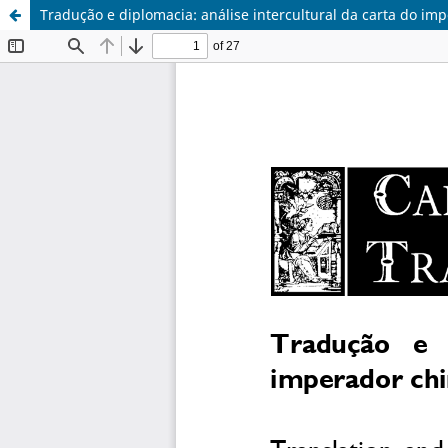
Tradução e diplomacia: análise intercultural da carta do imp