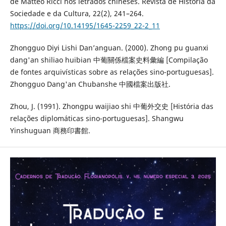
de Matteo Ricci nos letrados chineses. Revista de História da
Sociedade e da Cultura, 22(2), 241–264.
https://doi.org/10.14195/1645-2259_22-2_11
Zhongguo Diyi Lishi Dan’anguan. (2000). Zhong pu guanxi
dang'an shiliao huibian 中葡關係檔案史料彙編 [Compilação
de fontes arquivísticas sobre as relações sino-portuguesas].
Zhongguo Dang'an Chubanshe 中國檔案出版社.
Zhou, J. (1991). Zhongpu waijiao shi 中葡外交史 [História das
relações diplomáticas sino-portuguesas]. Shangwu
Yinshuguan 商務印書館.