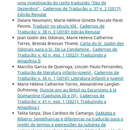
uma investigação do conto traduzido “Dez de
Dezembro”
,
Cadernos de Tradução: v. 37 n. 2 (2017):
Edição Regular
Daiane Neumann, Marie-Hélène Ginette Pascale Paret
Passos,
Traduzir no século XXI
,
Cadernos de
Tradução: v. 38 n. 3 (2018): Edição Regular
Jean Godin des Odonais, Marie Helene Catherine
Torres, Brenda Bressan Thomé,
Carta do Sr. Godin des
Odonais para o Sr. De La Condamine
,
Cadernos de
Tradução: v. 42 n. esp. 1 (2022): Traduzindo a
Amazônia II
Marcílio Garcia de Queiroga, Lincoln Paulo Fernandes,
Tradução de literatura infanto-juvenil
,
Cadernos de
Tradução: v. 36 n. 1 (2016): Literatura Infantil e Juvenil
Marie Hélène Catherine Torres, Alexandrine Langlet-
Dufresnoy,
Quinze ans au Brésil ou Excursions à la
Diamantine (Capítulos III e IV)
,
Cadernos de
Tradução: v. 41 n. esp. 1 (2021): Traduzindo a
Amazônia I
Talita Serpa, Diva Cardoso de Camargo,
DaMatta e
Ribeiro: Semelhanças e diferenças na tradução para o
inglês de termos e expressões da subárea de