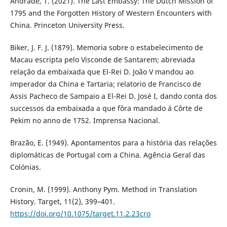
Andrade, T. (2021). The Last Embassy: The Dutch Mission of
1795 and the Forgotten History of Western Encounters with
China. Princeton University Press.
Biker, J. F. J. (1879). Memoria sobre o estabelecimento de
Macau escripta pelo Visconde de Santarem; abreviada
relação da embaixada que El-Rei D. João V mandou ao
imperador da China e Tartaria; relatorio de Francisco de
Assis Pacheco de Sampaio a El-Rei D. José I, dando conta dos
successos da embaixada a que fôra mandado á Côrte de
Pekim no anno de 1752. Imprensa Nacional.
Brazão, E. (1949). Apontamentos para a história das relações
diplomáticas de Portugal com a China. Agência Geral das
Colónias.
Cronin, M. (1999). Anthony Pym. Method in Translation
History. Target, 11(2), 399–401.
https://doi.org/10.1075/target.11.2.23cro