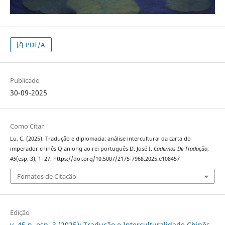
PDF/A
Publicado
30-09-2025
Como Citar
Lu, C. (2025). Tradução e diplomacia: análise intercultural da carta do
imperador chinês Qianlong ao rei português D. José I.
Cadernos De Tradução
,
45
(esp. 3), 1–27. https://doi.org/10.5007/2175-7968.2025.e108457
Fomatos de Citação
Edição
v. 45 n. esp. 3 (2025): Tradução e Interculturalidade Chinês-