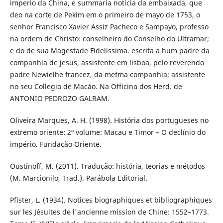
imperio da China, e summaria noticia da embaixada, que
deo na corte de Pekim em o primeiro de mayo de 1753, o
senhor Francisco Xavier Assiz Pacheco e Sampayo, professo
na ordem de Christo: conselheiro do Conselho do Ultramar;
e do de sua Magestade Fidelissima. escrita a hum padre da
companhia de jesus, assistente em lisboa, pelo reverendo
padre Newielhe francez, da mefma companhia; assistente
no seu Collegio de Macáo. Na Officina dos Herd. de
ANTONIO PEDROZO GALRAM.
Oliveira Marques, A. H. (1998). História dos portugueses no
extremo oriente: 2º volume: Macau e Timor – O declínio do
império. Fundação Oriente.
Oustinoff, M. (2011). Tradução: história, teorias e métodos
(M. Marcionilo, Trad.). Parábola Editorial.
Pfister, L. (1934). Notices biographiques et bibliographiques
sur les Jésuites de l'ancienne mission de Chine: 1552–1773.