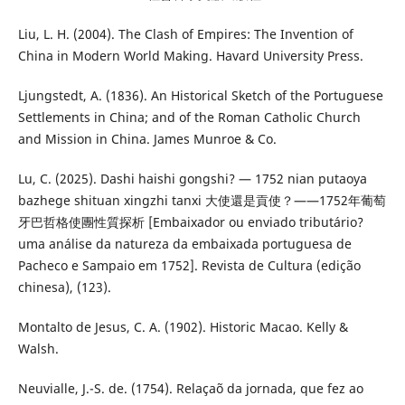
Liu, L. H. (2004). The Clash of Empires: The Invention of
China in Modern World Making. Havard University Press.
Ljungstedt, A. (1836). An Historical Sketch of the Portuguese
Settlements in China; and of the Roman Catholic Church
and Mission in China. James Munroe & Co.
Lu, C. (2025). Dashi haishi gongshi? — 1752 nian putaoya
bazhege shituan xingzhi tanxi 大使還是貢使？——1752年葡萄
牙巴哲格使團性質探析 [Embaixador ou enviado tributário?
uma análise da natureza da embaixada portuguesa de
Pacheco e Sampaio em 1752]. Revista de Cultura (edição
chinesa), (123).
Montalto de Jesus, C. A. (1902). Historic Macao. Kelly &
Walsh.
Neuvialle, J.-S. de. (1754). Relaçaõ da jornada, que fez ao