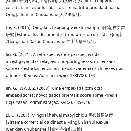
yanjiu 最後的天朝：清代朝貢制度研究 [O último império
celestial: um estudo sobre o sistema tributário da dinastia
Qing]. Renmin Chubanshe 人民出版社.
He, X. (2016). Qingdai chaogong wenshu yanjiu 清代朝貢文書
研究 [Estudo dos documentos tributários da dinastia Qing].
Zhongshan Daxue Chubanshe 中山大學出版社.
Jin, G. (2021). A retrospectiva e a perspectiva da
investigação das relações sino-portuguesas: um ensaio
sobre os estudos feitos nos meios académicos chineses nos
últimos 40 anos. Administração, XXXIV(2), 1–31.
Jin, G., & Wu, Z. (2003). Uma embaixada com dois
embaixadores: novos dados orientais sobre Tomé Pires e
Hoja Yasan. Administração, XVI(2), 685–716.
Li, Q. (2007). Mingdai haiwai maoyi zhidu 明代貿易制度
[Sistema comercial da dinastia Ming]. Shehui Kexue
Wenxian Chubanshe 社會科學文獻出版社.