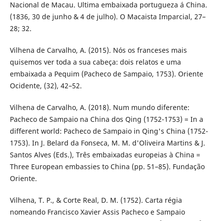
Nacional de Macau. Ultima embaixada portugueza á China.
(1836, 30 de junho & 4 de julho). O Macaista Imparcial, 27–
28; 32.
Vilhena de Carvalho, A. (2015). Nós os franceses mais
quisemos ver toda a sua cabeça: dois relatos e uma
embaixada a Pequim (Pacheco de Sampaio, 1753). Oriente
Ocidente, (32), 42–52.
Vilhena de Carvalho, A. (2018). Num mundo diferente:
Pacheco de Sampaio na China dos Qing (1752-1753) = In a
different world: Pacheco de Sampaio in Qing's China (1752-
1753). In J. Belard da Fonseca, M. M. d'Oliveira Martins & J.
Santos Alves (Eds.), Três embaixadas europeias à China =
Three European embassies to China (pp. 51–85). Fundação
Oriente.
Vilhena, T. P., & Corte Real, D. M. (1752). Carta régia
nomeando Francisco Xavier Assis Pacheco e Sampaio