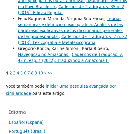
antropologia nas obras Carnavais, Malandros e Heróis
e o Povo Brasileiro
,
Cadernos de Tradução: v. 35 n. 2
(2015): Edição Regular
Félix Bugueño Miranda, Virginia Sita Farias,
Teorías
semánticas y definición lexicográfica. Análisis de las
paráfrasis explicativas de los diccionarios generales
de lengua española
,
Cadernos de Tradução: v. 2 n. 32
(2013): Lexicografia e Metalexicografia
Gregorio Ronca, Karine Simoni, Karla Ribeiro,
Navegação no Amazonas
,
Cadernos de Tradução: v.
42 n. esp. 1 (2022): Traduzindo a Amazônia II
1
2
3
4
5
6
7
8
9
10
>
>>
Você também pode
iniciar uma pesquisa avançada por
similaridade
para este artigo.
Idioma
Español (España)
Português (Brasil)