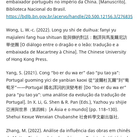
embaixador português no império da China. [Manuscrito].
Biblioteca Nacional do Brasil.
https://bdlb.bn.gov.br/acervo/handle/20.500.12156.3/276835
Wong, L. W.-c. (2022). Long yu shi de duihua: fanyi yu
majialeni fang hua shituan 龍與獅的對話：翻譯與馬戛爾尼訪
華使團 [O diálogo entre o dragão e o leão: tradução e a
embaixada de Macartney à China]. The Chinese University
of Hong Kong Press.
Yang, S. (2021). Cong “bo er du wa er” dao “pu tao ya”:
Portugal guoming yici de yanbian kaoxi 從“波爾杜瓦爾”到“葡
萄牙”——Portugal 國名譯詞的演變考析 [Do “bo er du wa er”
para “pu tao ya”: uma análise da evolução da tradução de
Portugal]. In X. Li, G. Shen & R. Pan (Eds.), Yazhou yu shijie
亞洲與世界（第四輯）[A Ásia e o mundo] (pp. 118–130).
Shehui Kexue Wenxian Chubanshe 社會科學文獻出版社.
Zhang, M. (2022). Análise da influência das obras em chinês