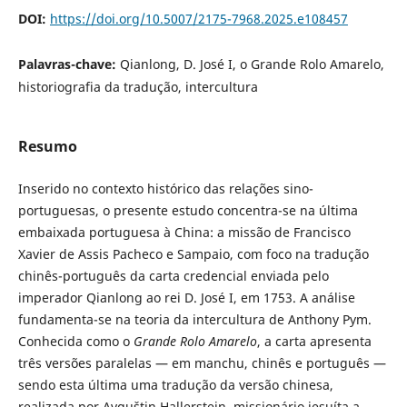
DOI:
https://doi.org/10.5007/2175-7968.2025.e108457
Palavras-chave:
Qianlong, D. José I, o Grande Rolo Amarelo,
historiografia da tradução, intercultura
Resumo
Inserido no contexto histórico das relações sino-
portuguesas, o presente estudo concentra-se na última
embaixada portuguesa à China: a missão de Francisco
Xavier de Assis Pacheco e Sampaio, com foco na tradução
chinês-português da carta credencial enviada pelo
imperador Qianlong ao rei D. José I, em 1753. A análise
fundamenta-se na teoria da intercultura de Anthony Pym.
Conhecida como o
Grande Rolo Amarelo
, a carta apresenta
três versões paralelas — em manchu, chinês e português —
sendo esta última uma tradução da versão chinesa,
realizada por Avguštin Hallerstein, missionário jesuíta a