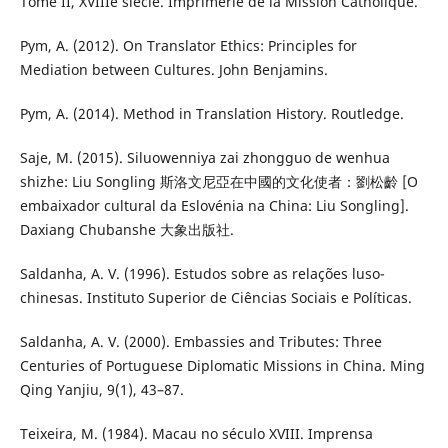
Tome II, XVIIIe siècle. Imprimerie de la Mission Catholique.
Pym, A. (2012). On Translator Ethics: Principles for
Mediation between Cultures. John Benjamins.
Pym, A. (2014). Method in Translation History. Routledge.
Saje, M. (2015). Siluowenniya zai zhongguo de wenhua
shizhe: Liu Songling 斯洛文尼亞在中國的文化使者：劉松齡 [O
embaixador cultural da Eslovénia na China: Liu Songling].
Daxiang Chubanshe 大象出版社.
Saldanha, A. V. (1996). Estudos sobre as relações luso-
chinesas. Instituto Superior de Ciências Sociais e Políticas.
Saldanha, A. V. (2000). Embassies and Tributes: Three
Centuries of Portuguese Diplomatic Missions in China. Ming
Qing Yanjiu, 9(1), 43–87.
Teixeira, M. (1984). Macau no século XVIII. Imprensa