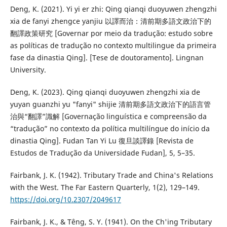
Deng, K. (2021). Yi yi er zhi: Qing qianqi duoyuwen zhengzhi
xia de fanyi zhengce yanjiu 以譯而治：清前期多語文政治下的
翻譯政策研究 [Governar por meio da tradução: estudo sobre
as políticas de tradução no contexto multilingue da primeira
fase da dinastia Qing]. [Tese de doutoramento]. Lingnan
University.
Deng, K. (2023). Qing qianqi duoyuwen zhengzhi xia de
yuyan guanzhi yu "fanyi" shijie 清前期多語文政治下的語言管
治與“翻譯”識解 [Governação linguística e compreensão da
“tradução” no contexto da política multilíngue do início da
dinastia Qing]. Fudan Tan Yi Lu 復旦談譯錄 [Revista de
Estudos de Tradução da Universidade Fudan], 5, 5–35.
Fairbank, J. K. (1942). Tributary Trade and China's Relations
with the West. The Far Eastern Quarterly, 1(2), 129–149.
https://doi.org/10.2307/2049617
Fairbank, J. K., & Têng, S. Y. (1941). On the Ch'ing Tributary