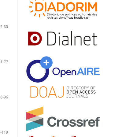
32-60
61-77
78-96
-119