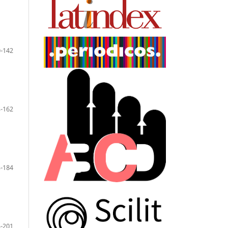
-142
-162
-184
-201