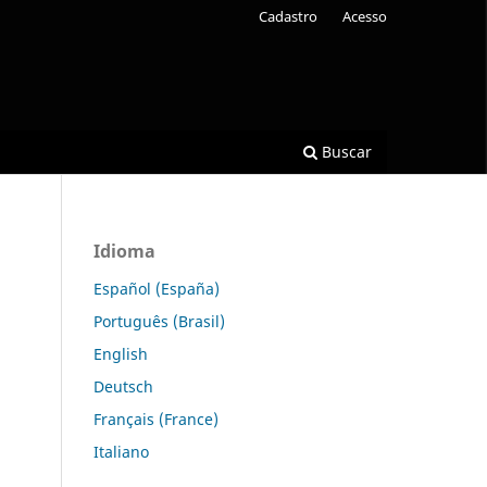
Cadastro
Acesso
Buscar
Idioma
Español (España)
Português (Brasil)
English
Deutsch
Français (France)
Italiano