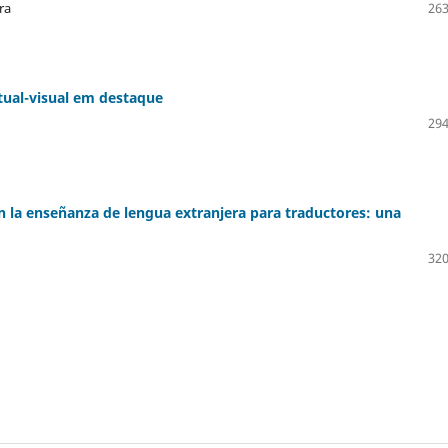
ra
263
tual-visual em destaque
294
n la enseñanza de lengua extranjera para traductores: una
320