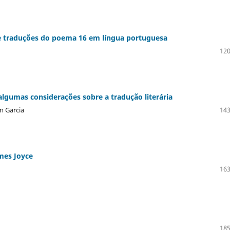
de traduções do poema 16 em língua portuguesa
120
 algumas considerações sobre a tradução literária
n Garcia
143
ames Joyce
163
185