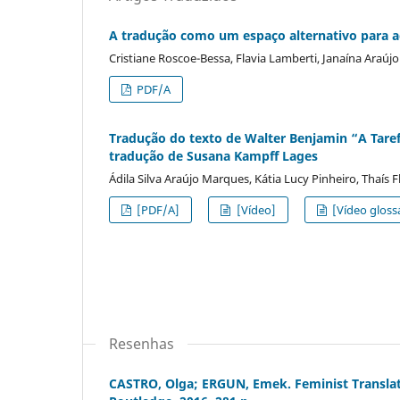
A tradução como um espaço alternativo para aç
Cristiane Roscoe-Bessa, Flavia Lamberti, Janaína Araúj
PDF/A
Tradução do texto de Walter Benjamin “A Tarefa
tradução de Susana Kampff Lages
Ádila Silva Araújo Marques, Kátia Lucy Pinheiro, Thaís F
[PDF/A]
[Vídeo]
[Vídeo gloss
Resenhas
CASTRO, Olga; ERGUN, Emek. Feminist Translat