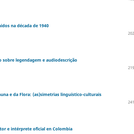
Unidos na década de 1940
202
o sobre legendagem e audiodescrição
219
a e da Flora: (as)simetrias linguístico-culturais
241
or e intérprete oficial en Colombia