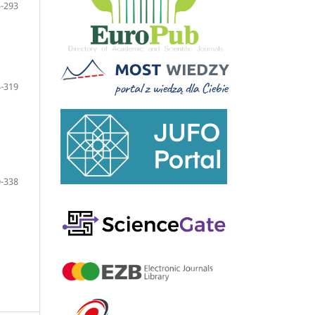
-293
-319
-338