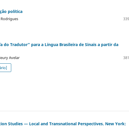
ão política
o Rodrigues
339
 do Tradutor” para a Língua Brasileira de Sinais a partir da
leury Avelar
381
ário]
ion Studies — Local and Transnational Perspectives. New York: