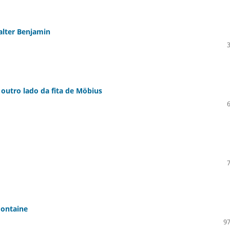
alter Benjamin
outro lado da fita de Möbius
Fontaine
97