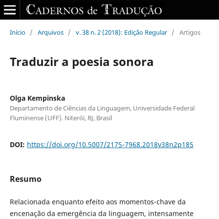
Início
/
Arquivos
/
v. 38 n. 2 (2018): Edição Regular
/
Artigos
Traduzir a poesia sonora
Olga Kempinska
Departamento de Ciências da Linguagem, Universidade Federal
Fluminense (UFF). Niterói, RJ, Brasil
DOI:
https://doi.org/10.5007/2175-7968.2018v38n2p185
Resumo
Relacionada enquanto efeito aos momentos-chave da
encenação da emergência da linguagem, intensamente