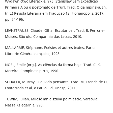
Wydawnictwo Literackie, 975. Stanisław Lem Expedição
Primeira A ou o poetômato de Trurl. Trad. Olga mpinska. In.
(n.t.) Revista Literária em Tradução 13. Florianópolis, 2017,
pp. 74-196.
LÉVI-STRAUSS, Claude. Olhar Escutar Ler. Trad. B. Perrone-
Moisés. São ulo: Companhia das Letras, 2010.
MALLARMÉ, Stéphane. Poésies et autres textes. Paris:
Librairie Générale ançaise, 1998.
NOËL, Émile (org.). As ciências da forma hoje. Trad. C. K.
Moreira. Campinas: pirus, 1996.
SCHAFER, Murray. O ouvido pensante. Trad. M. Trench de O.
Fonterrada et al. o Paulo: Ed. Unesp, 2011.
TUWIM, Julian. Miłość mnie szuka po mieście. Varsóvia:
Nasza Księgarnia, 990.