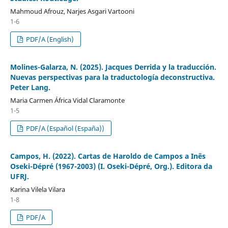
Mahmoud Afrouz, Narjes Asgari Vartooni
1-6
PDF/A (English)
Molines-Galarza, N. (2025). Jacques Derrida y la traducción.
Nuevas perspectivas para la traductología deconstructiva.
Peter Lang.
Maria Carmen África Vidal Claramonte
1-5
PDF/A (Español (España))
Campos, H. (2022). Cartas de Haroldo de Campos a Inês
Oseki-Dépré (1967-2003) (I. Oseki-Dépré, Org.). Editora da
UFRJ.
Karina Vilela Vilara
1-8
PDF/A