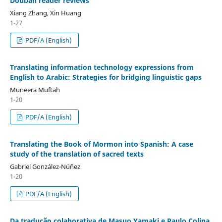
Douban reader reviews
Xiang Zhang, Xin Huang
1-27
PDF/A (English)
Translating information technology expressions from
English to Arabic: Strategies for bridging linguistic gaps
Muneera Muftah
1-20
PDF/A (English)
Translating the Book of Mormon into Spanish: A case
study of the translation of sacred texts
Gabriel González-Núñez
1-20
PDF/A (English)
Da tradução colaborativa de Masuo Yamaki e Paulo Colina