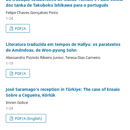
dos tanka de Takuboku Ishikawa para o português
Felipe Chaves Gonçalves Pinto
1-24
PDF/A
Literatura traduzida em tempos de Hallyu: os paratextos
de Amêndoas, de Won-pyung Sohn
Alexsandro Pizziolo Ribeiro Junior, Teresa Dias Carneiro
1-19
PDF/A
José Saramago's reception in Türkiye: The case of Ensaio
Sobre a Cegueira, Körlük
Imren Gökce
1-24
PDF/A (English)