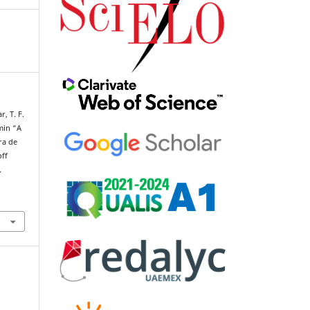
r, T. F.
min “A
ra de
pff
.