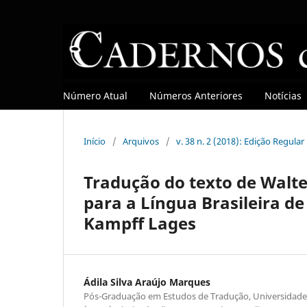
Número Atual
Números Anteriores
Notícias
Início
/
Arquivos
/
v. 38 n. 2 (2018): Edição Regular
Tradução do texto de Walt
para a Língua Brasileira de
Kampff Lages
Ádila Silva Araújo Marques
Pós-Graduação em Estudos de Tradução, Universidade 