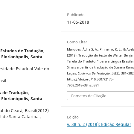
Publicado
11-05-2018
Como Citar
Marques, Ádila S. A., Pinheiro, K. L., & Avela
Estudos de Tradução,
(2018). Tradução do texto de Walter Benja
 Florianópolis, Santa
Tarefa do Tradutor” para a Língua Brasilei
Sinais a partir da tradução de Susana Kam
rsidade Estadual Vale do
Lages.
Cadernos De Tradução
,
38
(2), 381–382
https://doi.org/10.5007/2175-
asil
7968.2018v38n2p381
 de Tradução,
Fomatos de Citação
 Florianópolis, Santa
 do Ceará, Brasil(2012)
 de Santa Catarina ,
Edição
v. 38 n. 2 (2018): Edição Regular