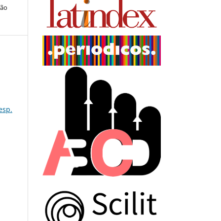
ção
esp.