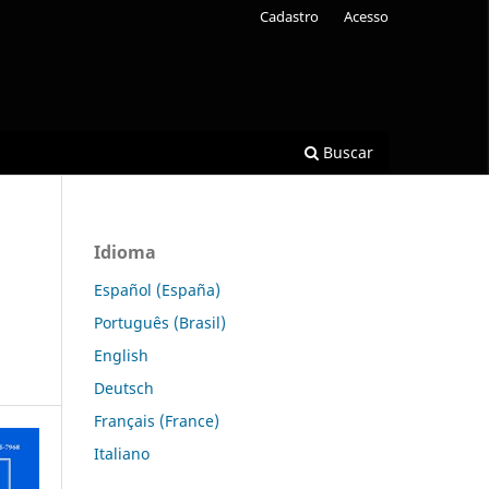
Cadastro
Acesso
Buscar
Idioma
Español (España)
Português (Brasil)
English
Deutsch
Français (France)
Italiano