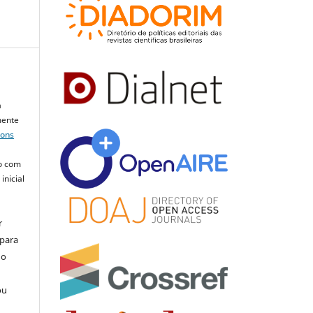
a
mente
mons
o com
inicial
r
 para
do
ou