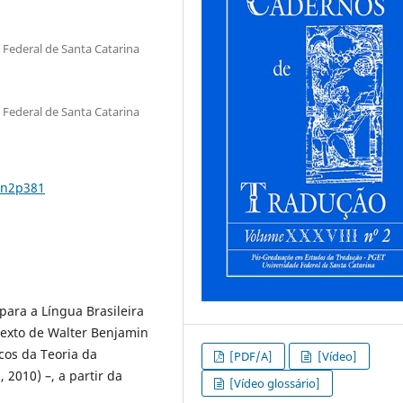
Federal de Santa Catarina
Federal de Santa Catarina
8n2p381
ara a Língua Brasileira
 texto de Walter Benjamin
icos da Teoria da
[PDF/A]
[Vídeo]
 2010) –, a partir da
[Vídeo glossário]