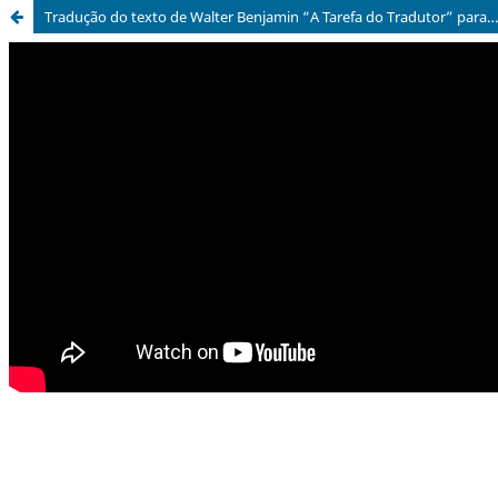
Tradução do texto de Walter Benjamin “A Tarefa do Tradutor” para a Língua Brasileira de Sinais a partir da tradução de Susana Kampff Lages