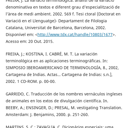
FREIXA, J. La variació terminològica: anàlisi de la variació
denominativa en textos e diferent grau d’especialització de
l’àrea de medi ambient. 2002. 569 f. Tesi ctoral (Doctorat en
Variació en el Llenguatge)- Departament de Filologia
Catalana, Universitat de Barcelona, Barcelona, 2002.
Disponível em: <
http://www.tdx.cat/handle/10803/1677
>.
Acesso em: 20 Out. 2015.
FREIXA, J.; KOSTINA, I. CABRÉ, M. T. La variación
terminológica en as aplicaciones terminográficas. In:
SIMPOSIO IBEROAMERICANO DE TERMINOLOGÍA, 8., 2002,
Cartagena de Indias. Actas… Cartagena de Indias: s.n.],
2002. 1 CD-ROM. p. 00-00.
GARRIDO, C. Traducción de los nombres vernáculos ingleses
de animales en los extos de divulgación científica. In.
BEEBY, A.; ENSINGER, D.; PRESAL, M. vestigating Translation.
Amsterdam: J. Benjamins, 2000. p. 251-260.
MARTINS, S. C.; ZAVAGLIA, C. Dicionários especiais: uma