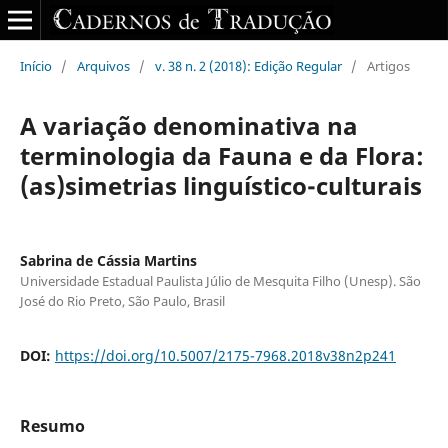
Início
/
Arquivos
/
v. 38 n. 2 (2018): Edição Regular
/
Artigos
A variação denominativa na
terminologia da Fauna e da Flora:
(as)simetrias linguístico-culturais
Sabrina de Cássia Martins
Universidade Estadual Paulista Júlio de Mesquita Filho (Unesp). São
José do Rio Preto, São Paulo, Brasil
DOI:
https://doi.org/10.5007/2175-7968.2018v38n2p241
Resumo