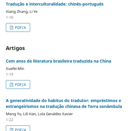
Tradução e interculturalidade: chinês-português
Xiang Zhang, Li Ye
1-10
PDF/A
Artigos
Cem anos de literatura brasileira traduzida na China
Xuefei Min
1-19
PDF/A
A generatividade do habitus do tradutor: empréstimos e
estrangeirismos na tradução chinesa de Terra sonâmbula
Meng Yu, Lili Han, Lola Geraldes Xavier
1-22
PDF/A