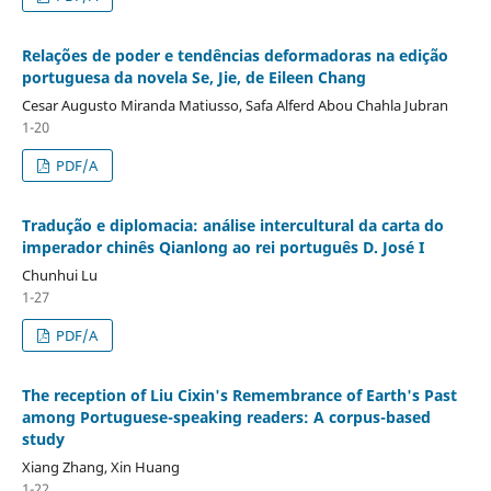
Relações de poder e tendências deformadoras na edição
portuguesa da novela Se, Jie, de Eileen Chang
Cesar Augusto Miranda Matiusso, Safa Alferd Abou Chahla Jubran
1-20
PDF/A
Tradução e diplomacia: análise intercultural da carta do
imperador chinês Qianlong ao rei português D. José I
Chunhui Lu
1-27
PDF/A
The reception of Liu Cixin's Remembrance of Earth's Past
among Portuguese-speaking readers: A corpus-based
study
Xiang Zhang, Xin Huang
1-22