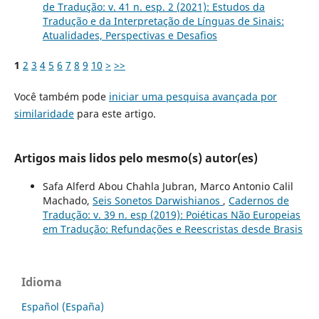
de Tradução: v. 41 n. esp. 2 (2021): Estudos da
Tradução e da Interpretação de Línguas de Sinais:
Atualidades, Perspectivas e Desafios
1
2
3
4
5
6
7
8
9
10
>
>>
Você também pode
iniciar uma pesquisa avançada por
similaridade
para este artigo.
Artigos mais lidos pelo mesmo(s) autor(es)
Safa Alferd Abou Chahla Jubran, Marco Antonio Calil
Machado,
Seis Sonetos Darwishianos
,
Cadernos de
Tradução: v. 39 n. esp (2019): Poiéticas Não Europeias
em Tradução: Refundações e Reescristas desde Brasis
Idioma
Español (España)