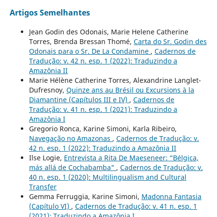
Artigos Semelhantes
Jean Godin des Odonais, Marie Helene Catherine
Torres, Brenda Bressan Thomé,
Carta do Sr. Godin des
Odonais para o Sr. De La Condamine
,
Cadernos de
Tradução: v. 42 n. esp. 1 (2022): Traduzindo a
Amazônia II
Marie Hélène Catherine Torres, Alexandrine Langlet-
Dufresnoy,
Quinze ans au Brésil ou Excursions à la
Diamantine (Capítulos III e IV)
,
Cadernos de
Tradução: v. 41 n. esp. 1 (2021): Traduzindo a
Amazônia I
Gregorio Ronca, Karine Simoni, Karla Ribeiro,
Navegação no Amazonas
,
Cadernos de Tradução: v.
42 n. esp. 1 (2022): Traduzindo a Amazônia II
Ilse Logie,
Entrevista a Rita De Maeseneer: “Bélgica,
más allá de Cochabamba"
,
Cadernos de Tradução: v.
40 n. esp. 1 (2020): Multilingualism and Cultural
Transfer
Gemma Ferruggia, Karine Simoni,
Madonna Fantasia
(Capítulo VI)
,
Cadernos de Tradução: v. 41 n. esp. 1
(2021): Traduzindo a Amazônia I