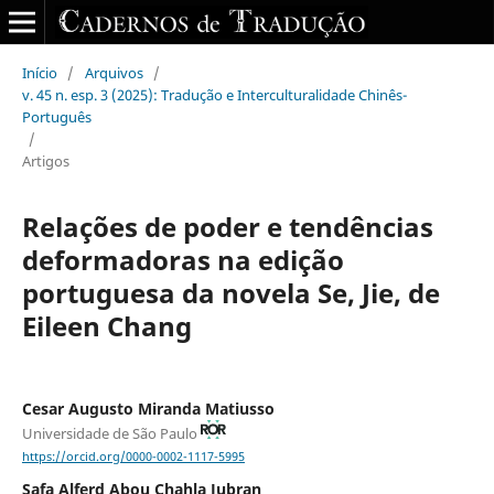
Início
/
Arquivos
/
v. 45 n. esp. 3 (2025): Tradução e Interculturalidade Chinês-
Português
/
Artigos
Relações de poder e tendências
deformadoras na edição
portuguesa da novela Se, Jie, de
Eileen Chang
Cesar Augusto Miranda Matiusso
Universidade de São Paulo
https://orcid.org/0000-0002-1117-5995
Safa Alferd Abou Chahla Jubran