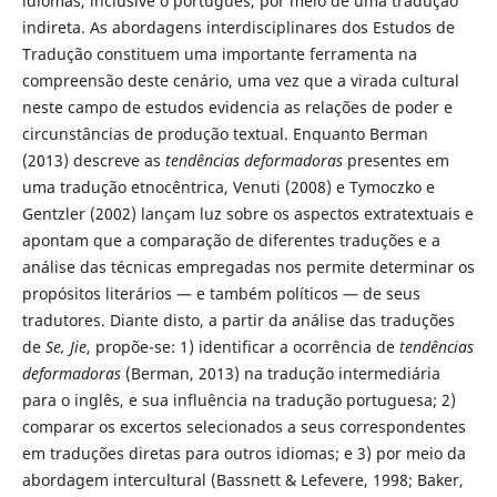
idiomas, inclusive o português, por meio de uma tradução
indireta. As abordagens interdisciplinares dos Estudos de
Tradução constituem uma importante ferramenta na
compreensão deste cenário, uma vez que a virada cultural
neste campo de estudos evidencia as relações de poder e
circunstâncias de produção textual. Enquanto Berman
(2013) descreve as
tendências deformadoras
presentes em
uma tradução etnocêntrica, Venuti (2008) e Tymoczko e
Gentzler (2002) lançam luz sobre os aspectos extratextuais e
apontam que a comparação de diferentes traduções e a
análise das técnicas empregadas nos permite determinar os
propósitos literários — e também políticos — de seus
tradutores. Diante disto, a partir da análise das traduções
de
Se, Jie
, propõe-se: 1) identificar a ocorrência de
tendências
deformadoras
(Berman, 2013) na tradução intermediária
para o inglês, e sua influência na tradução portuguesa; 2)
comparar os excertos selecionados a seus correspondentes
em traduções diretas para outros idiomas; e 3) por meio da
abordagem intercultural (Bassnett & Lefevere, 1998; Baker,