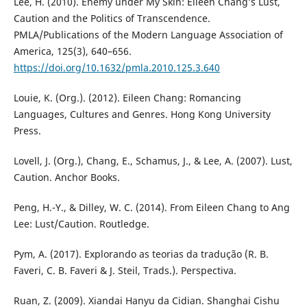
Lee, H. (2010). Enemy under My Skin: Eileen Chang’s Lust,
Caution and the Politics of Transcendence.
PMLA/Publications of the Modern Language Association of
America, 125(3), 640–656.
https://doi.org/10.1632/pmla.2010.125.3.640
Louie, K. (Org.). (2012). Eileen Chang: Romancing
Languages, Cultures and Genres. Hong Kong University
Press.
Lovell, J. (Org.), Chang, E., Schamus, J., & Lee, A. (2007). Lust,
Caution. Anchor Books.
Peng, H.-Y., & Dilley, W. C. (2014). From Eileen Chang to Ang
Lee: Lust/Caution. Routledge.
Pym, A. (2017). Explorando as teorias da tradução (R. B.
Faveri, C. B. Faveri & J. Steil, Trads.). Perspectiva.
Ruan, Z. (2009). Xiandai Hanyu da Cidian. Shanghai Cishu