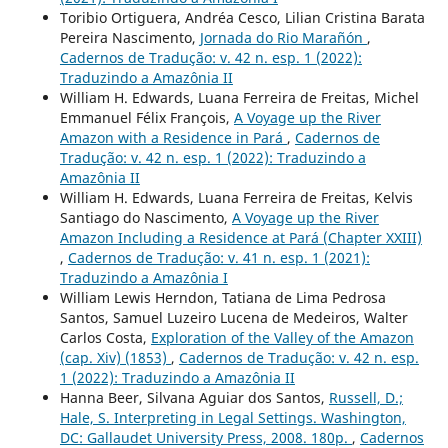
Toribio Ortiguera, Andréa Cesco, Lilian Cristina Barata
Pereira Nascimento,
Jornada do Rio Marañón
,
Cadernos de Tradução: v. 42 n. esp. 1 (2022):
Traduzindo a Amazônia II
William H. Edwards, Luana Ferreira de Freitas, Michel
Emmanuel Félix François,
A Voyage up the River
Amazon with a Residence in Pará
,
Cadernos de
Tradução: v. 42 n. esp. 1 (2022): Traduzindo a
Amazônia II
William H. Edwards, Luana Ferreira de Freitas, Kelvis
Santiago do Nascimento,
A Voyage up the River
Amazon Including a Residence at Pará (Chapter XXIII)
,
Cadernos de Tradução: v. 41 n. esp. 1 (2021):
Traduzindo a Amazônia I
William Lewis Herndon, Tatiana de Lima Pedrosa
Santos, Samuel Luzeiro Lucena de Medeiros, Walter
Carlos Costa,
Exploration of the Valley of the Amazon
(cap. Xiv) (1853)
,
Cadernos de Tradução: v. 42 n. esp.
1 (2022): Traduzindo a Amazônia II
Hanna Beer, Silvana Aguiar dos Santos,
Russell, D.;
Hale, S. Interpreting in Legal Settings. Washington,
DC: Gallaudet University Press, 2008. 180p.
,
Cadernos