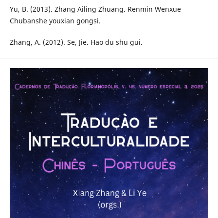
Yu, B. (2013). Zhang Ailing Zhuang. Renmin Wenxue
Chubanshe youxian gongsi.
Zhang, A. (2012). Se, Jie. Hao du shu gui.