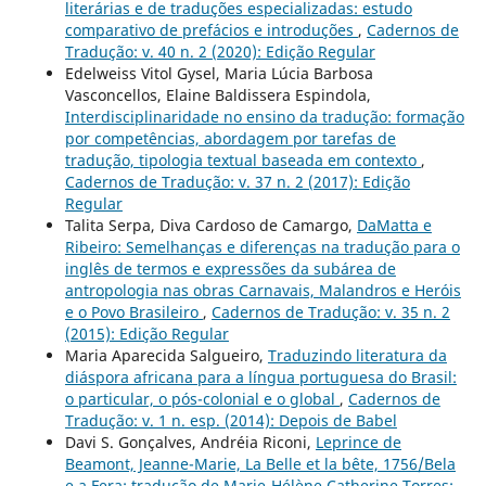
literárias e de traduções especializadas: estudo
comparativo de prefácios e introduções
,
Cadernos de
Tradução: v. 40 n. 2 (2020): Edição Regular
Edelweiss Vitol Gysel, Maria Lúcia Barbosa
Vasconcellos, Elaine Baldissera Espindola,
Interdisciplinaridade no ensino da tradução: formação
por competências, abordagem por tarefas de
tradução, tipologia textual baseada em contexto
,
Cadernos de Tradução: v. 37 n. 2 (2017): Edição
Regular
Talita Serpa, Diva Cardoso de Camargo,
DaMatta e
Ribeiro: Semelhanças e diferenças na tradução para o
inglês de termos e expressões da subárea de
antropologia nas obras Carnavais, Malandros e Heróis
e o Povo Brasileiro
,
Cadernos de Tradução: v. 35 n. 2
(2015): Edição Regular
Maria Aparecida Salgueiro,
Traduzindo literatura da
diáspora africana para a língua portuguesa do Brasil:
o particular, o pós-colonial e o global
,
Cadernos de
Tradução: v. 1 n. esp. (2014): Depois de Babel
Davi S. Gonçalves, Andréia Riconi,
Leprince de
Beamont, Jeanne-Marie, La Belle et la bête, 1756/Bela
e a Fera; tradução de Marie-Hélène Catherine Torres;