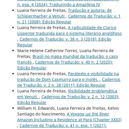
n. esp. 4 (2024): Traduzindo a Amazônia IV
Luana Ferreira de Freitas,
Tradução e autoria: de
Schleiermacher a Venuti
,
Cadernos de Tradução: v. 1
n. 21 (2008): Edição Regular
Luana Ferreira de Freitas,
A radicalidade de Clarice
Lispector traduzida para o sistema literário anglófono
,
Cadernos de Tradução: v. 38 n. 3 (2018): Edição
Regular
Marie-Helene Catherine Torres, Luana Ferreira de
Freitas,
Brasil no mapa mundial da tradução: o caso
francês
,
Cadernos de Tradução: v. 40 n. 2 (2020):
Edição Regular
Luana Ferreira de Freitas,
Paratexto e visibilidade na
tradução de Dom Casmurro para o inglês.
,
Cadernos
de Tradução: v. 2 n. 28 (2011): Edição Regular
Luana Ferreira de Freitas,
Visibilidade problemática
em Venuti.
,
Cadernos de Tradução: v. 2 n. 12 (2003):
Edição Regular
William H. Edwards, Luana Ferreira de Freitas, Kelvis
Santiago do Nascimento,
A Voyage up the River
Amazon Including a Residence at Pará (Chapter XXIII)
,
Cadernos de Tradução: v. 41 n. esp. 1 (2021):