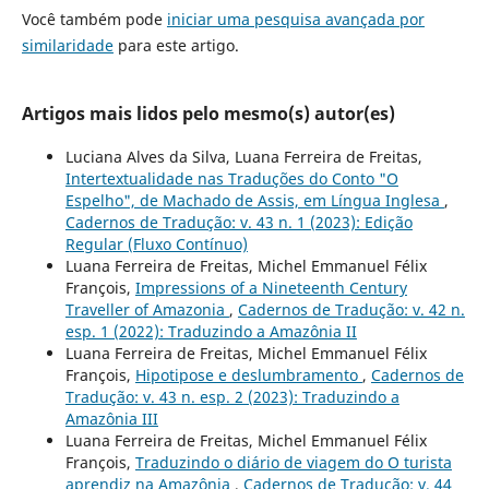
Você também pode
iniciar uma pesquisa avançada por
similaridade
para este artigo.
Artigos mais lidos pelo mesmo(s) autor(es)
Luciana Alves da Silva, Luana Ferreira de Freitas,
Intertextualidade nas Traduções do Conto "O
Espelho", de Machado de Assis, em Língua Inglesa
,
Cadernos de Tradução: v. 43 n. 1 (2023): Edição
Regular (Fluxo Contínuo)
Luana Ferreira de Freitas, Michel Emmanuel Félix
François,
Impressions of a Nineteenth Century
Traveller of Amazonia
,
Cadernos de Tradução: v. 42 n.
esp. 1 (2022): Traduzindo a Amazônia II
Luana Ferreira de Freitas, Michel Emmanuel Félix
François,
Hipotipose e deslumbramento
,
Cadernos de
Tradução: v. 43 n. esp. 2 (2023): Traduzindo a
Amazônia III
Luana Ferreira de Freitas, Michel Emmanuel Félix
François,
Traduzindo o diário de viagem do O turista
aprendiz na Amazônia
,
Cadernos de Tradução: v. 44