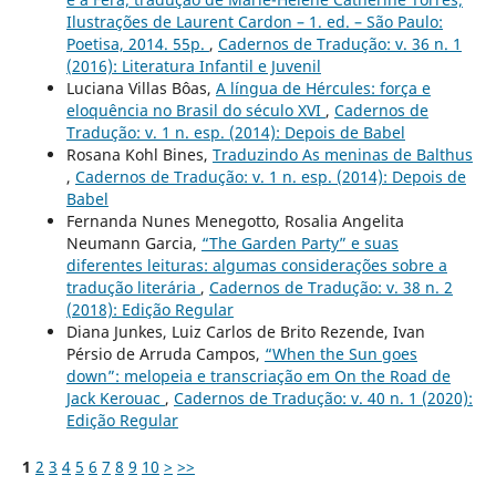
Ilustrações de Laurent Cardon – 1. ed. – São Paulo:
Poetisa, 2014. 55p.
,
Cadernos de Tradução: v. 36 n. 1
(2016): Literatura Infantil e Juvenil
Luciana Villas Bôas,
A língua de Hércules: força e
eloquência no Brasil do século XVI
,
Cadernos de
Tradução: v. 1 n. esp. (2014): Depois de Babel
Rosana Kohl Bines,
Traduzindo As meninas de Balthus
,
Cadernos de Tradução: v. 1 n. esp. (2014): Depois de
Babel
Fernanda Nunes Menegotto, Rosalia Angelita
Neumann Garcia,
“The Garden Party” e suas
diferentes leituras: algumas considerações sobre a
tradução literária
,
Cadernos de Tradução: v. 38 n. 2
(2018): Edição Regular
Diana Junkes, Luiz Carlos de Brito Rezende, Ivan
Pérsio de Arruda Campos,
“When the Sun goes
down”: melopeia e transcriação em On the Road de
Jack Kerouac
,
Cadernos de Tradução: v. 40 n. 1 (2020):
Edição Regular
1
2
3
4
5
6
7
8
9
10
>
>>