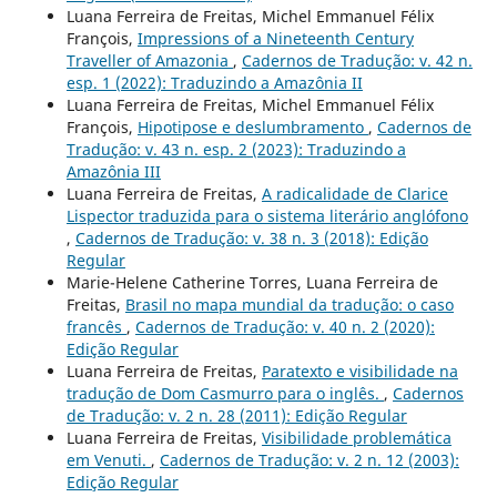
Luana Ferreira de Freitas, Michel Emmanuel Félix
François,
Impressions of a Nineteenth Century
Traveller of Amazonia
,
Cadernos de Tradução: v. 42 n.
esp. 1 (2022): Traduzindo a Amazônia II
Luana Ferreira de Freitas, Michel Emmanuel Félix
François,
Hipotipose e deslumbramento
,
Cadernos de
Tradução: v. 43 n. esp. 2 (2023): Traduzindo a
Amazônia III
Luana Ferreira de Freitas,
A radicalidade de Clarice
Lispector traduzida para o sistema literário anglófono
,
Cadernos de Tradução: v. 38 n. 3 (2018): Edição
Regular
Marie-Helene Catherine Torres, Luana Ferreira de
Freitas,
Brasil no mapa mundial da tradução: o caso
francês
,
Cadernos de Tradução: v. 40 n. 2 (2020):
Edição Regular
Luana Ferreira de Freitas,
Paratexto e visibilidade na
tradução de Dom Casmurro para o inglês.
,
Cadernos
de Tradução: v. 2 n. 28 (2011): Edição Regular
Luana Ferreira de Freitas,
Visibilidade problemática
em Venuti.
,
Cadernos de Tradução: v. 2 n. 12 (2003):
Edição Regular