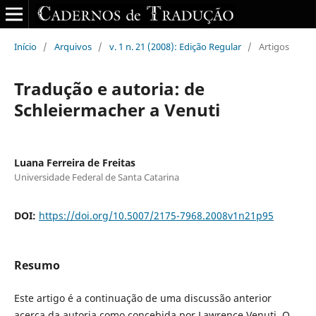
Início
/
Arquivos
/
v. 1 n. 21 (2008): Edição Regular
/
Artigos
Tradução e autoria: de
Schleiermacher a Venuti
Luana Ferreira de Freitas
Universidade Federal de Santa Catarina
DOI:
https://doi.org/10.5007/2175-7968.2008v1n21p95
Resumo
Este artigo é a continuação de uma discussão anterior
acerca da autoria como concebida por Lawrence Venuti. O