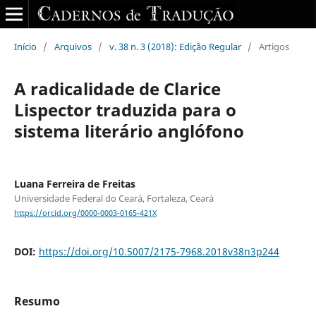
Início
/
Arquivos
/
v. 38 n. 3 (2018): Edição Regular
/
Artigos
A radicalidade de Clarice
Lispector traduzida para o
sistema literário anglófono
Luana Ferreira de Freitas
Universidade Federal do Ceará, Fortaleza, Ceará
https://orcid.org/0000-0003-0165-421X
DOI:
https://doi.org/10.5007/2175-7968.2018v38n3p244
Resumo