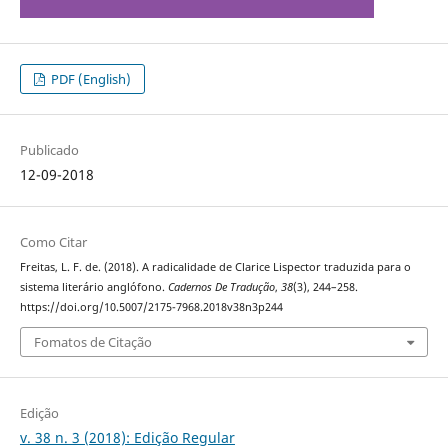
PDF (English)
Publicado
12-09-2018
Como Citar
Freitas, L. F. de. (2018). A radicalidade de Clarice Lispector traduzida para o
sistema literário anglófono.
Cadernos De Tradução
,
38
(3), 244–258.
https://doi.org/10.5007/2175-7968.2018v38n3p244
Fomatos de Citação
Edição
v. 38 n. 3 (2018): Edição Regular