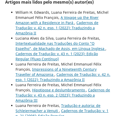
Artigos mais lidos pelo mesmo(s) autor(es)
William H. Edwards, Luana Ferreira de Freitas, Michel
Emmanuel Félix François,
A Voyage up the River
Amazon with a Residence in Pará
,
Cadernos de
Tradução: v. 42 n. esp. 1 (2022): Traduzindo a
Amazônia II
Luciana Alves da Silva, Luana Ferreira de Freitas,
Intertextualidade nas Traduções do Conto "O
Espelho", de Machado de Assis, em Língua Inglesa
,
Cadernos de Tradução: v. 43 n. 1 (2023): Edição
Regular (Fluxo Contínuo)
Luana Ferreira de Freitas, Michel Emmanuel Félix
François,
Impressions of a Nineteenth Century
Traveller of Amazonia
,
Cadernos de Tradução: v. 42 n.
esp. 1 (2022): Traduzindo a Amazônia II
Luana Ferreira de Freitas, Michel Emmanuel Félix
François,
Hipotipose e deslumbramento
,
Cadernos de
Tradução: v. 43 n. esp. 2 (2023): Traduzindo a
Amazônia III
Luana Ferreira de Freitas,
Tradução e autoria: de
Schleiermacher a Venuti
,
Cadernos de Tradução: v. 1
n. 21 (2008): Edição Regular