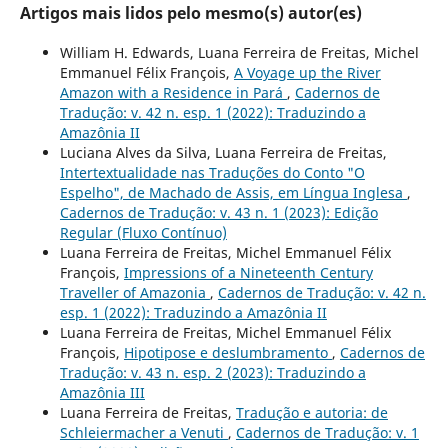
Artigos mais lidos pelo mesmo(s) autor(es)
William H. Edwards, Luana Ferreira de Freitas, Michel
Emmanuel Félix François,
A Voyage up the River
Amazon with a Residence in Pará
,
Cadernos de
Tradução: v. 42 n. esp. 1 (2022): Traduzindo a
Amazônia II
Luciana Alves da Silva, Luana Ferreira de Freitas,
Intertextualidade nas Traduções do Conto "O
Espelho", de Machado de Assis, em Língua Inglesa
,
Cadernos de Tradução: v. 43 n. 1 (2023): Edição
Regular (Fluxo Contínuo)
Luana Ferreira de Freitas, Michel Emmanuel Félix
François,
Impressions of a Nineteenth Century
Traveller of Amazonia
,
Cadernos de Tradução: v. 42 n.
esp. 1 (2022): Traduzindo a Amazônia II
Luana Ferreira de Freitas, Michel Emmanuel Félix
François,
Hipotipose e deslumbramento
,
Cadernos de
Tradução: v. 43 n. esp. 2 (2023): Traduzindo a
Amazônia III
Luana Ferreira de Freitas,
Tradução e autoria: de
Schleiermacher a Venuti
,
Cadernos de Tradução: v. 1