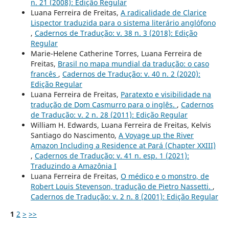
n. 21 (2008): Edição Regular
Luana Ferreira de Freitas,
A radicalidade de Clarice
Lispector traduzida para o sistema literário anglófono
,
Cadernos de Tradução: v. 38 n. 3 (2018): Edição
Regular
Marie-Helene Catherine Torres, Luana Ferreira de
Freitas,
Brasil no mapa mundial da tradução: o caso
francês
,
Cadernos de Tradução: v. 40 n. 2 (2020):
Edição Regular
Luana Ferreira de Freitas,
Paratexto e visibilidade na
tradução de Dom Casmurro para o inglês.
,
Cadernos
de Tradução: v. 2 n. 28 (2011): Edição Regular
William H. Edwards, Luana Ferreira de Freitas, Kelvis
Santiago do Nascimento,
A Voyage up the River
Amazon Including a Residence at Pará (Chapter XXIII)
,
Cadernos de Tradução: v. 41 n. esp. 1 (2021):
Traduzindo a Amazônia I
Luana Ferreira de Freitas,
O médico e o monstro, de
Robert Louis Stevenson, tradução de Pietro Nassetti.
,
Cadernos de Tradução: v. 2 n. 8 (2001): Edição Regular
1
2
>
>>