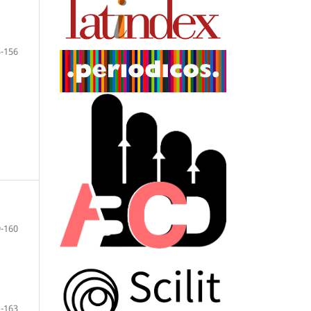
-156
-160
-163