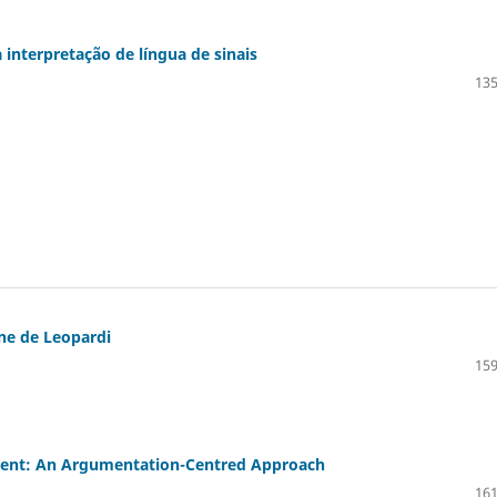
a interpretação de língua de sinais
135
ne de Leopardi
159
sment: An Argumentation-Centred Approach
161