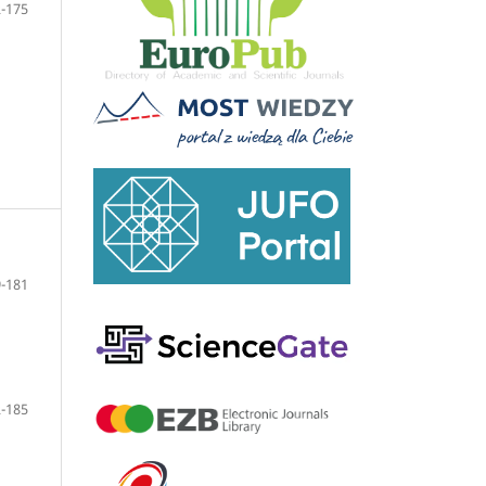
-175
-181
-185