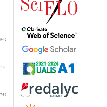
9-40
41-66
67-86