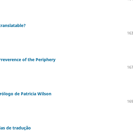
translatable?
163
rreverence of the Periphery
167
rólogo de Patricia Wilson
169
ias de tradução