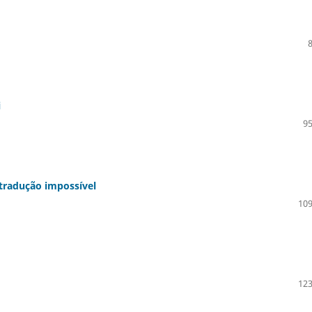
i
95
à tradução impossível
109
123