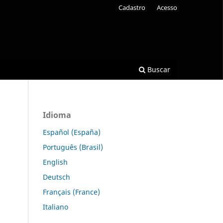
Cadastro
Acesso
Buscar
Idioma
Español (España)
Português (Brasil)
English
Deutsch
Français (France)
Italiano