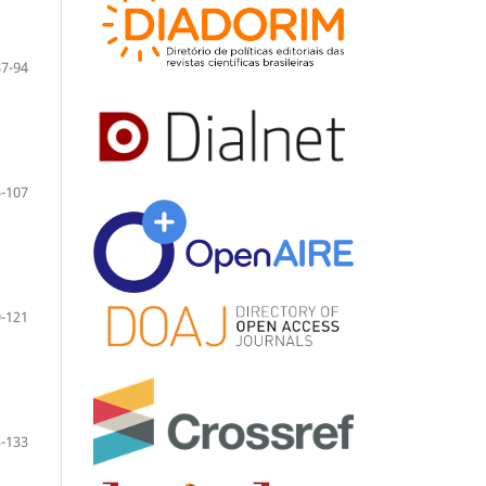
87-94
-107
-121
-133