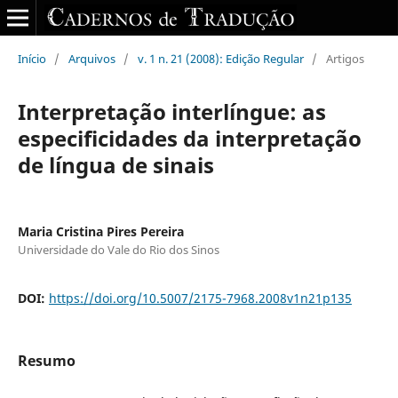
Início
/
Arquivos
/
v. 1 n. 21 (2008): Edição Regular
/
Artigos
Interpretação interlíngue: as
especificidades da interpretação
de língua de sinais
Maria Cristina Pires Pereira
Universidade do Vale do Rio dos Sinos
DOI:
https://doi.org/10.5007/2175-7968.2008v1n21p135
Resumo