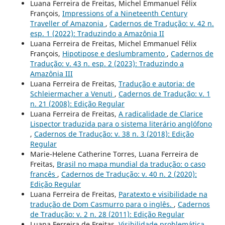
Luana Ferreira de Freitas, Michel Emmanuel Félix
François,
Impressions of a Nineteenth Century
Traveller of Amazonia
,
Cadernos de Tradução: v. 42 n.
esp. 1 (2022): Traduzindo a Amazônia II
Luana Ferreira de Freitas, Michel Emmanuel Félix
François,
Hipotipose e deslumbramento
,
Cadernos de
Tradução: v. 43 n. esp. 2 (2023): Traduzindo a
Amazônia III
Luana Ferreira de Freitas,
Tradução e autoria: de
Schleiermacher a Venuti
,
Cadernos de Tradução: v. 1
n. 21 (2008): Edição Regular
Luana Ferreira de Freitas,
A radicalidade de Clarice
Lispector traduzida para o sistema literário anglófono
,
Cadernos de Tradução: v. 38 n. 3 (2018): Edição
Regular
Marie-Helene Catherine Torres, Luana Ferreira de
Freitas,
Brasil no mapa mundial da tradução: o caso
francês
,
Cadernos de Tradução: v. 40 n. 2 (2020):
Edição Regular
Luana Ferreira de Freitas,
Paratexto e visibilidade na
tradução de Dom Casmurro para o inglês.
,
Cadernos
de Tradução: v. 2 n. 28 (2011): Edição Regular
Luana Ferreira de Freitas,
Visibilidade problemática