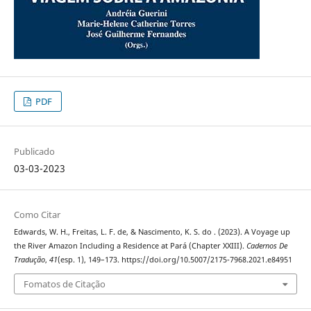
PDF
Publicado
03-03-2023
Como Citar
Edwards, W. H., Freitas, L. F. de, & Nascimento, K. S. do . (2023). A Voyage up
the River Amazon Including a Residence at Pará (Chapter XXIII).
Cadernos De
Tradução
,
41
(esp. 1), 149–173. https://doi.org/10.5007/2175-7968.2021.e84951
Fomatos de Citação