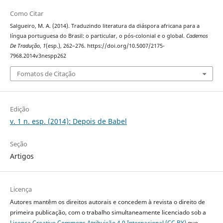
Como Citar
Salgueiro, M. A. (2014). Traduzindo literatura da diáspora africana para a
língua portuguesa do Brasil: o particular, o pós-colonial e o global.
Cadernos
De Tradução
,
1
(esp.), 262–276. https://doi.org/10.5007/2175-
7968.2014v3nespp262
Fomatos de Citação
Edição
v. 1 n. esp. (2014): Depois de Babel
Seção
Artigos
Licença
Autores mantêm os direitos autorais e concedem à revista o direito de
primeira publicação, com o trabalho simultaneamente licenciado sob a
Licença Creative Commons Atribuição 4.0 Internacional (CC BY)
que