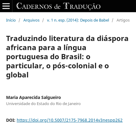
Início
/
Arquivos
/
v. 1 n. esp. (2014): Depois de Babel
/
Artigos
Traduzindo literatura da diáspora
africana para a língua
portuguesa do Brasil: o
particular, o pós-colonial e o
global
Maria Aparecida Salgueiro
Universidade do Estado do Rio de Janeiro
DOI:
https://doi.org/10.5007/2175-7968.2014v3nespp262