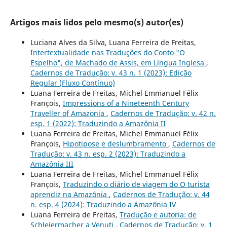
Artigos mais lidos pelo mesmo(s) autor(es)
Luciana Alves da Silva, Luana Ferreira de Freitas,
Intertextualidade nas Traduções do Conto "O
Espelho", de Machado de Assis, em Língua Inglesa
,
Cadernos de Tradução: v. 43 n. 1 (2023): Edição
Regular (Fluxo Contínuo)
Luana Ferreira de Freitas, Michel Emmanuel Félix
François,
Impressions of a Nineteenth Century
Traveller of Amazonia
,
Cadernos de Tradução: v. 42 n.
esp. 1 (2022): Traduzindo a Amazônia II
Luana Ferreira de Freitas, Michel Emmanuel Félix
François,
Hipotipose e deslumbramento
,
Cadernos de
Tradução: v. 43 n. esp. 2 (2023): Traduzindo a
Amazônia III
Luana Ferreira de Freitas, Michel Emmanuel Félix
François,
Traduzindo o diário de viagem do O turista
aprendiz na Amazônia
,
Cadernos de Tradução: v. 44
n. esp. 4 (2024): Traduzindo a Amazônia IV
Luana Ferreira de Freitas,
Tradução e autoria: de
Schleiermacher a Venuti
,
Cadernos de Tradução: v. 1