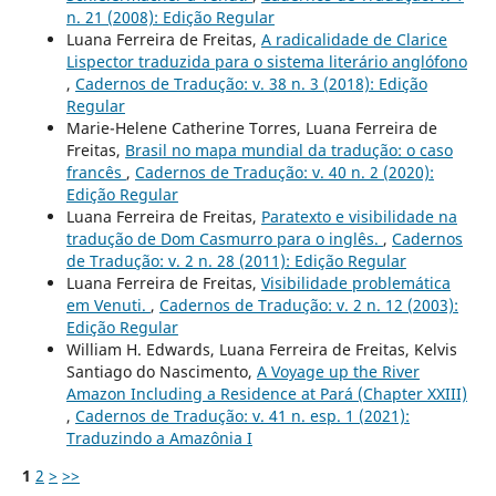
n. 21 (2008): Edição Regular
Luana Ferreira de Freitas,
A radicalidade de Clarice
Lispector traduzida para o sistema literário anglófono
,
Cadernos de Tradução: v. 38 n. 3 (2018): Edição
Regular
Marie-Helene Catherine Torres, Luana Ferreira de
Freitas,
Brasil no mapa mundial da tradução: o caso
francês
,
Cadernos de Tradução: v. 40 n. 2 (2020):
Edição Regular
Luana Ferreira de Freitas,
Paratexto e visibilidade na
tradução de Dom Casmurro para o inglês.
,
Cadernos
de Tradução: v. 2 n. 28 (2011): Edição Regular
Luana Ferreira de Freitas,
Visibilidade problemática
em Venuti.
,
Cadernos de Tradução: v. 2 n. 12 (2003):
Edição Regular
William H. Edwards, Luana Ferreira de Freitas, Kelvis
Santiago do Nascimento,
A Voyage up the River
Amazon Including a Residence at Pará (Chapter XXIII)
,
Cadernos de Tradução: v. 41 n. esp. 1 (2021):
Traduzindo a Amazônia I
1
2
>
>>