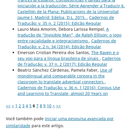
iniciación a la traducción. Série Aprender a Traducir 6.
Castellón de la Plana: Publicacions de la Universitat
Jaume I, Madrid: Edelsa, D.L. 2015.
,
Cadernos de
Tradução: v. 35 n. 2 (2015): Edição Regular
Lauro Maia Amorim, Debora Larissa Rempel,
A
tradução de “Invisible Man”, de Ralph Ellison: o jogo
entre racialidade e integracionismo
,
Cadernos de
Tradução: v. 2 n. 34 (2014): Edição Regular
Emerson Cristian Pereira dos Santos,
The Raven e o
seu voo para a língua brasileira de sinais
,
Cadernos
de Tradução: v. 37 n. 2 (2017): Edição Regular
Beatriz Sánchez Cárdenas, Pamela Faber,
Use of
monolingual and comparable corpora in the
classroom to translate adverbial connectors
,
Cadernos de Tradução: v. 36 n. 1 (2016): Corpus Use
and Learning to Translate, almost 20 Years on
<<
<
1
2
3
4
5
6
7
8
9
10
>
>>
Você também pode
iniciar uma pesquisa avançada por
similaridade
para este artigo.