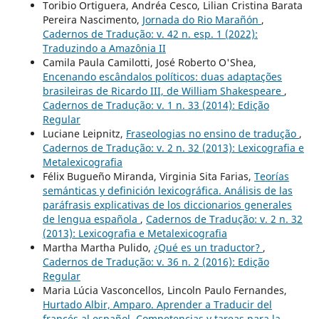
Toribio Ortiguera, Andréa Cesco, Lilian Cristina Barata
Pereira Nascimento,
Jornada do Rio Marañón
,
Cadernos de Tradução: v. 42 n. esp. 1 (2022):
Traduzindo a Amazônia II
Camila Paula Camilotti, José Roberto O'Shea,
Encenando escândalos políticos: duas adaptações
brasileiras de Ricardo III, de William Shakespeare
,
Cadernos de Tradução: v. 1 n. 33 (2014): Edição
Regular
Luciane Leipnitz,
Fraseologias no ensino de tradução
,
Cadernos de Tradução: v. 2 n. 32 (2013): Lexicografia e
Metalexicografia
Félix Bugueño Miranda, Virginia Sita Farias,
Teorías
semánticas y definición lexicográfica. Análisis de las
paráfrasis explicativas de los diccionarios generales
de lengua española
,
Cadernos de Tradução: v. 2 n. 32
(2013): Lexicografia e Metalexicografia
Martha Martha Pulido,
¿Qué es un traductor?
,
Cadernos de Tradução: v. 36 n. 2 (2016): Edição
Regular
Maria Lúcia Vasconcellos, Lincoln Paulo Fernandes,
Hurtado Albir, Amparo. Aprender a Traducir del
francés al español. Competencias y tareas para la